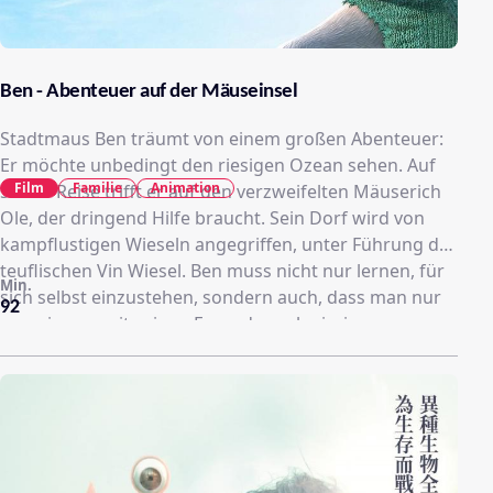
Ben - Abenteuer auf der Mäuseinsel
Stadtmaus Ben träumt von einem großen Abenteuer:
Er möchte unbedingt den riesigen Ozean sehen. Auf
Film
Familie
Animation
seiner Reise trifft er auf den verzweifelten Mäuserich
Ole, der dringend Hilfe braucht. Sein Dorf wird von
kampflustigen Wieseln angegriffen, unter Führung des
teuflischen Vin Wiesel. Ben muss nicht nur lernen, für
Min.
sich selbst einzustehen, sondern auch, dass man nur
92
gemeinsam mit seinen Freunden schwierige
Situationen meistern kann.