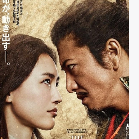
bezahlt für seinen Übermut mit dem Leben seiner
Tochter. Kuramori kann vor Wut nicht mehr klar
denken und vermutet, dass Ryoko die Schuld am den
Tod seines Kindes trägt. Damit sind die Hebel in
Bewegung gesetzt und das dramatische Schicksal
nimmt seinen Lauf…