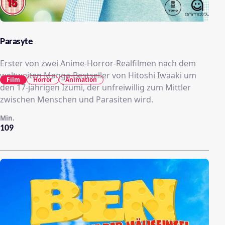
Parasyte
Erster von zwei Anime-Horror-Realfilmen nach dem
weltweiten Manga-Bestseller von Hitoshi Iwaaki um
Film
Horror
Animation
den 17-jährigen Izumi, der unfreiwillig zum Mittler
zwischen Menschen und Parasiten wird.
Min.
109