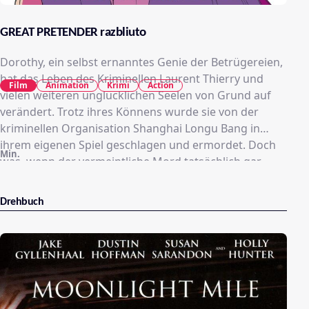
GREAT PRETENDER razbliuto
Dorothy, ein selbst ernanntes Genie der Betrügereien,
hat das Leben des Kriminellen Laurent Thierry und
Film
Animation
Krimi
Action
vielen weiteren unglücklichen Seelen von Grund auf
verändert. Trotz ihres Könnens wurde sie von der
kriminellen Organisation Shanghai Longu Bang in
ihrem eigenen Spiel geschlagen und ermordet. Doch
Min.
was, wenn der vermeintliche Mord tatsächlich gar
nicht erfolgreich gewesen ist? Plötzlich taucht sie
nämlich in einer kleinen Küstenstadt auf – eine
Drehbuch
Nachricht, die sich der Unterwelt rasch verbreitet.
Verfolgt von allerlei Gesindel aus Taipei, begibt sie sich
auf ihrer Flucht nach Kyoto. Doch was wird sie dort
erwarten …?