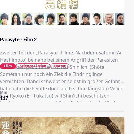
Parasyte - Film 2
Zweiter Teil der „Parasyte“-Filme: Nachdem Satomi (Ai
Hashimoto) beinahe bei einem Angriff der Parasiten
Film
Science Fiction
Horror
ums Leben gekommen ist, hat Shin'ichi (Shôta
Sometani) nur noch ein Ziel: die Eindringlinge
vernichten. Dabei schwebt er selbst in großer Gefahr,
haben ihn die Feinde doch auch schon längst im Visier.
Min.
Nur Ryoko (Eri Fukatsu) will Shin'ichi beschützen.
117
Nachdem sie nun menschliche Gefühle für ihr Kind
empfindet, glaubt sie an ein friedliches
Zusammenleben der beiden Spezies. Derweil ermittelt
der übereifrige Journalist Kuramori (Nao Ohmori) auf
eigene Faust, weil er eine Story wittert. Doch er