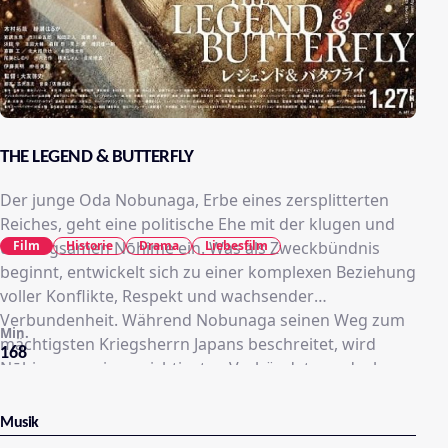
THE LEGEND & BUTTERFLY
Der junge Oda Nobunaga, Erbe eines zersplitterten
Reiches, geht eine politische Ehe mit der klugen und
Film
Historie
Drama
Liebesfilm
unbeugsamen Nōhime ein. Was als Zweckbündnis
beginnt, entwickelt sich zu einer komplexen Beziehung
voller Konflikte, Respekt und wachsender
Verbundenheit. Während Nobunaga seinen Weg zum
Min.
mächtigsten Kriegsherrn Japans beschreitet, wird
168
Nōhime zu seiner wichtigsten Verbündeten – doch
ihre gemeinsame Geschichte ist geprägt von Intrigen,
Verrat und dem hohen Preis, den Macht und Schicksal
Musik
fordern.