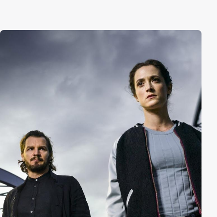
französischen Saint-Jean-Pied-de-Port angekommen,
lernt er zwei andere Pilgerinnen kennen, die
zurückhaltende Stella und die forsche englische
Journalistin Lena, die er jedoch bald wieder aus den
Augen verliert. Der steinige, steile Weg ist für den
Sportmuffel Hape beschwerlich, die überfüllten, engen
Pilgerherbergen sagen ihm nicht zu. Er will abbrechen,
doch Lena, Stella und der südamerikanische
Lebenskünstler Americo bringen ihn wieder auf Kurs…