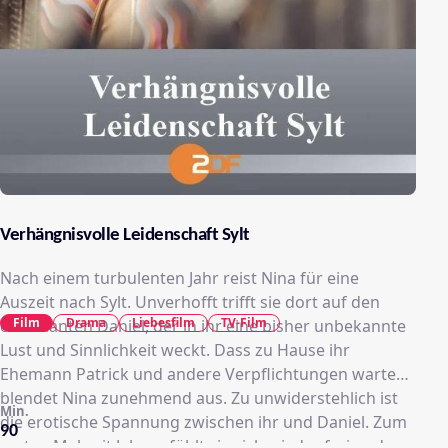
Verhängnisvolle Leidenschaft Sylt
Nach einem turbulenten Jahr reist Nina für eine
Auszeit nach Sylt. Unverhofft trifft sie dort auf den
Film
Drama
Liebesfilm
TV-Film
charmanten Daniel, der in ihr eine bisher unbekannte
Lust und Sinnlichkeit weckt. Dass zu Hause ihr
Ehemann Patrick und andere Verpflichtungen warten,
blendet Nina zunehmend aus. Zu unwiderstehlich ist
Min.
die erotische Spannung zwischen ihr und Daniel. Zum
90
ersten Mal seit Jahren fühlt sie sich wieder frei und