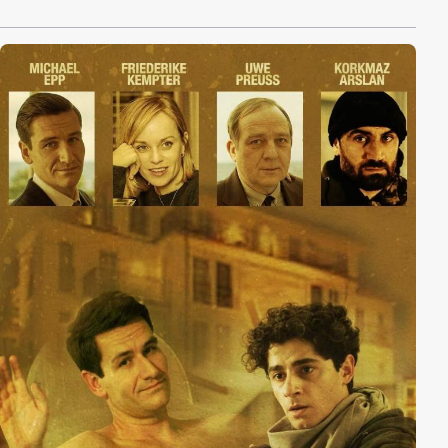
selbstbestimmt. Bis Patrick auftaucht. Nina hat sich
verändert und das bleibt Patrick nicht verborgen. Und
auch ihre reiche Gönnerin Hedi von Carlsberg kommt
der Affäre auf die Schliche. Für sie ist Daniels Ehefrau
Estelle wie eine zweite Tochter und entsprechend ist
sie von der Liaison wenig angetan. Doch nicht nur
Leidenschaft und Erotik haben sich für Nina verändert.
Daniel hebt sie auch emotional aus den Angeln. Als
Hedi ihr ein Ultimatum stellt, fragt sich Nina: Was tun,
wenn zwei Menschen einander verfallen und nicht
mehr voneinander lassen können?