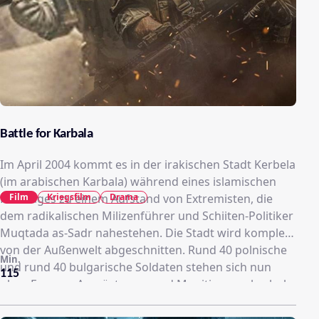
Battle for Karbala
Im April 2004 kommt es in der irakischen Stadt Kerbela
(im arabischen Karbala) während eines islamischen
Film
Kriegsfilm
Drama
Feiertages zu einem Aufstand von Extremisten, die
dem radikalischen Milizenführer und Schiiten-Politiker
Muqtada as-Sadr nahestehen. Die Stadt wird komplett
von der Außenwelt abgeschnitten. Rund 40 polnische
Min.
und rund 40 bulgarische Soldaten stehen sich nun
115
ohne Essens-, Ausrüstungs- und Munitionsnachschub
einer feindlichen Übermacht gegenüber. Sie müssen
um ihr Leben kämpfen – für mehrere Tage und