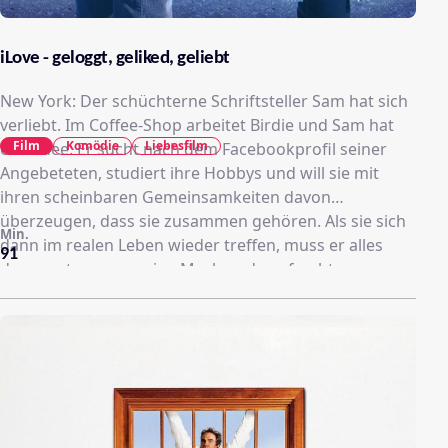
iLove - geloggt, geliked, geliebt
New York: Der schüchterne Schriftsteller Sam hat sich
verliebt. Im Coffee-Shop arbeitet Birdie und Sam hat
Film
Komödie
Liebesfilm
eine Idee: Er sucht nach dem Facebookprofil seiner
Angebeteten, studiert ihre Hobbys und will sie mit
ihren scheinbaren Gemeinsamkeiten davon
überzeugen, dass sie zusammen gehören. Als sie sich
Min.
dann im realen Leben wieder treffen, muss er alles
91
daran setzen, um seine Maskerade aufrecht zu
erhalten. Denn Judo, Kochen, Gitarrespielen und
Tanzen gehören eigentlich nicht unbedingt zu seinen
größten Stärken.