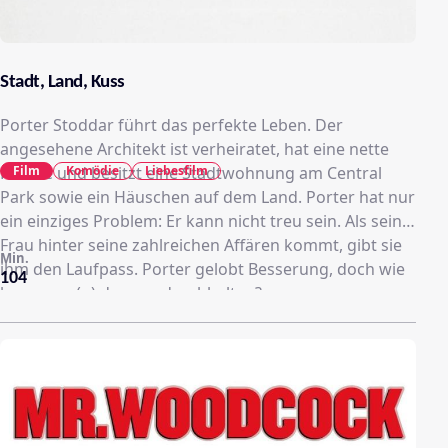
Stadt, Land, Kuss
Porter Stoddar führt das perfekte Leben. Der
angesehene Architekt ist verheiratet, hat eine nette
Film
Komödie
Liebesfilm
Familie und besitzt eine Stadtwohnung am Central
Park sowie ein Häuschen auf dem Land. Porter hat nur
ein einziges Problem: Er kann nicht treu sein. Als seine
Frau hinter seine zahlreichen Affären kommt, gibt sie
Min.
ihm den Laufpass. Porter gelobt Besserung, doch wie
104
kann man(n) das nur durchhalten?