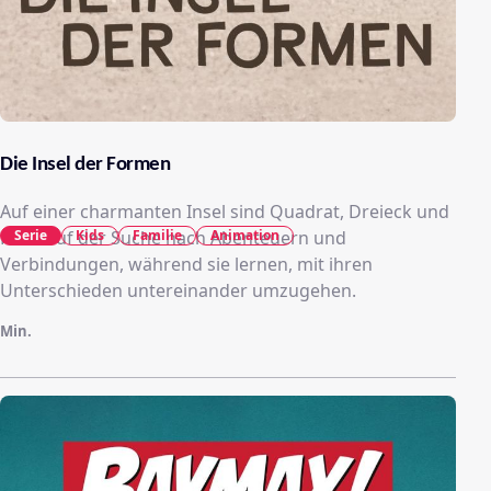
Die Insel der Formen
Auf einer charmanten Insel sind Quadrat, Dreieck und
Kreis auf der Suche nach Abenteuern und
Serie
Kids
Familie
Animation
Verbindungen, während sie lernen, mit ihren
Unterschieden untereinander umzugehen.
Min.