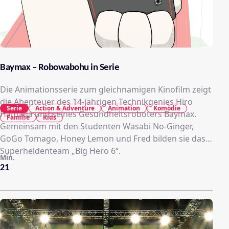
Baymax – Robowabohu in Serie
Die Animationsserie zum gleichnamigen Kinofilm zeigt
die Abenteuer des 14-jährigen Technikgenies Hiro
Serie
Action & Adventure
Animation
Komödie
Hamada und seines Gesundheitsroboters Baymax.
Familie
Kids
Gemeinsam mit den Studenten Wasabi No-Ginger,
GoGo Tomago, Honey Lemon und Fred bilden sie das
Superheldenteam „Big Hero 6“.
Min.
21