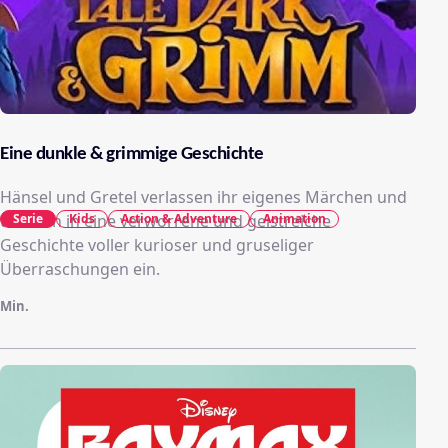
Eine dunkle & grimmige Geschichte
Hänsel und Gretel verlassen ihr eigenes Märchen und
tauchen in eine verworrene und geistreiche
Serie
Kids
Action & Adventure
Animation
Geschichte voller kurioser und gruseliger
Überraschungen ein.
Min.