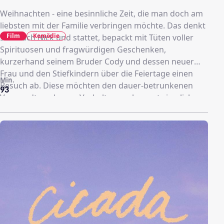
Weihnachten - eine besinnliche Zeit, die man doch am
liebsten mit der Familie verbringen möchte. Das denkt
Film
Komödie
sich auch Nick und stattet, bepackt mit Tüten voller
Spirituosen und fragwürdigen Geschenken,
kurzerhand seinem Bruder Cody und dessen neuer
Frau und den Stiefkindern über die Feiertage einen
Min.
Besuch ab. Diese möchten den dauer-betrunkenen
93
Verwandten, dessen Verhalten auch sonst ziemlichen
zu wünschen lässt, jedoch so schnell es geht wieder
loswerden. Doch das ist gar nicht so einfach ...