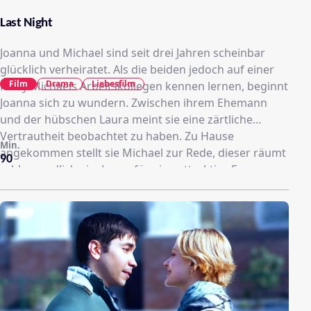
Last Night
Joanna und Michael sind seit drei Jahren scheinbar
glücklich verheiratet. Als die beiden jedoch auf einer
Film
Drama
Liebesfilm
Party Michaels Arbeitskollegen kennen lernen, beginnt
Joanna sich zu wundern. Zwischen ihrem Ehemann
und der hübschen Laura meint sie eine zärtliche
Vertrautheit beobachtet zu haben. Zu Hause
Min.
angekommen stellt sie Michael zur Rede, dieser räumt
90
schlussendlich ein, Laura für eine attraktive Frau zu
halten. Die Situation spitzt sich zu, als Michael
gemeinsam mit Laura dienstlich nach Philadelphia
reisen muss. Während sich die beiden Arbeitskollegen
tatsächlich immer näher kommen, trifft Joanna
zufälligerweise ihren französischen Ex-Freund Alex
wieder. Es kommt zu einer hochemotional
bedeutenden Nacht für das junge Ehepaar.