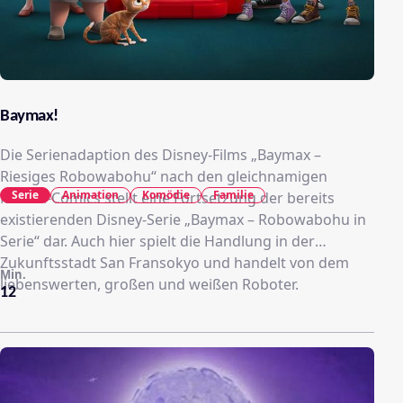
Baymax!
Die Serienadaption des Disney-Films „Baymax –
Riesiges Robowabohu“ nach den gleichnamigen
Serie
Animation
Komödie
Familie
Marvel-Comics stellt eine Fortsetzung der bereits
existierenden Disney-Serie „Baymax – Robowabohu in
Serie“ dar. Auch hier spielt die Handlung in der
Zukunftsstadt San Fransokyo und handelt von dem
Min.
liebenswerten, großen und weißen Roboter.
12