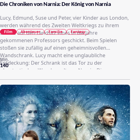
Die Chroniken von Narnia: Der König von Narnia
Lucy, Edmund, Suse und Peter, vier Kinder aus London,
werden während des Zweiten Weltkriegs zu ihrem
Film
Abenteuer
Familie
Fantasy
Schutz auf den Landsitz eines in die Jahre
gekommenen Professors geschickt. Beim Spielen
stoßen sie zufällig auf einen geheimnisvollen
Wandschrank. Lucy macht eine unglaubliche
Min.
Entdeckung: Der Schrank ist das Tor zu der
140
phantastischen Wunderwelt von Narnia. Dieses
friedvolle Land, bewohnt von sprechenden Tieren,
Zwergen, Faunen, Zentauren und Riesen wird jedoch
von der bösen Weißen Hexe regiert, die das Land mit
einem bösartigen Fluch unter Kontrolle hält: dem
Fluch des ewigen Winters. Um sie zu besiegen, müssen
sich die Kinder auf die Seite des Löwen Aslan, dem
rechtmäßigen Herrscher Narnias, schlagen. Damit
beginnt eine gewaltige Schlacht zwischen Gut und
Böse…