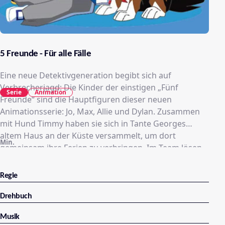
5 Freunde - Für alle Fälle
Eine neue Detektivgeneration begibt sich auf
Verbrecherjagd: Die Kinder der einstigen „Fünf
Serie
Animation
Freunde“ sind die Hauptfiguren dieser neuen
Animationsserie: Jo, Max, Allie und Dylan. Zusammen
mit Hund Timmy haben sie sich in Tante Georges
altem Haus an der Küste versammelt, um dort
Min.
gemeinsam ihre Ferien zu verbringen. Im Team lösen
die fünf ähnlich mysteriöse Rätsel wie einst ihre Eltern
– nur mit moderneren Hilfsmitteln.
Regie
Drehbuch
Musik