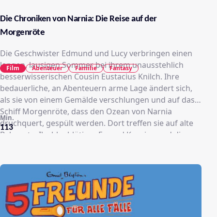
Die Chroniken von Narnia: Die Reise auf der
Morgenröte
Die Geschwister Edmund und Lucy verbringen einen
langen, lausigen Sommer bei ihrem unausstehlich
Film
Abenteuer
Familie
Fantasy
besserwisserischen Cousin Eustacius Knilch. Ihre
bedauerliche, an Abenteuern arme Lage ändert sich,
als sie von einem Gemälde verschlungen und auf das
Schiff Morgenröte, dass den Ozean von Narnia
Min.
druchquert, gespült werden. Dort treffen sie auf alte
113
Bekannte: Ihr blaublütiger Freund Kaspian und die
Krieger-Maus Reepicheep warten schon auf sie.
Gemeinsam werden sie von dem Löwen Aslan auf eine
geheimnissvolle Mission geschickt...