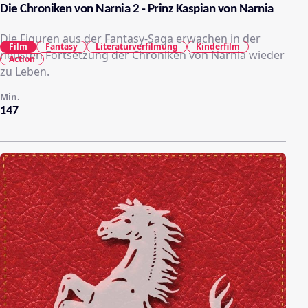
Die Chroniken von Narnia 2 - Prinz Kaspian von Narnia
Die Figuren aus der Fantasy-Saga erwachen in der
Film
Fantasy
Literaturverfilmung
Kinderfilm
neusten Fortsetzung der Chroniken von Narnia wieder
Action
zu Leben.
Min.
147