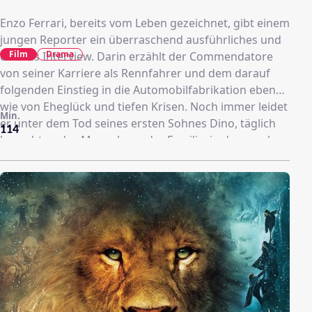
Enzo Ferrari, bereits vom Leben gezeichnet, gibt einem
jungen Reporter ein überraschend ausführliches und
Film
Drama
offenes Interview. Darin erzählt der Commendatore
von seiner Karriere als Rennfahrer und dem darauf
folgenden Einstieg in die Automobilfabrikation ebenso
wie von Eheglück und tiefen Krisen. Noch immer leidet
Min.
er unter dem Tod seines ersten Sohnes Dino, täglich
114
besucht er das Mausoleum der Familie, in dem auch
seine erste Frau Laura ruht. Und über alledem thront
die Idee, das schnellste und unschlagbarste Auto aller
Zeiten zu bauen...