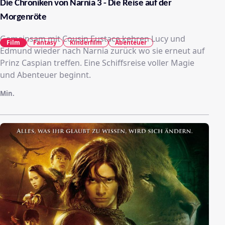
Die Chroniken von Narnia 3 - Die Reise auf der
Morgenröte
Gemeinsam mit Cousin Eustace kehren Lucy und
Film
Fantasy
Kinderfilm
Abenteuer
Edmund wieder nach Narnia zurück wo sie erneut auf
Prinz Caspian treffen. Eine Schiffsreise voller Magie
und Abenteuer beginnt.
Min.