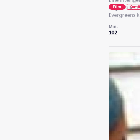
Eine intelli
Film
Komö
unglaubliche
Evergreens k
Min.
102