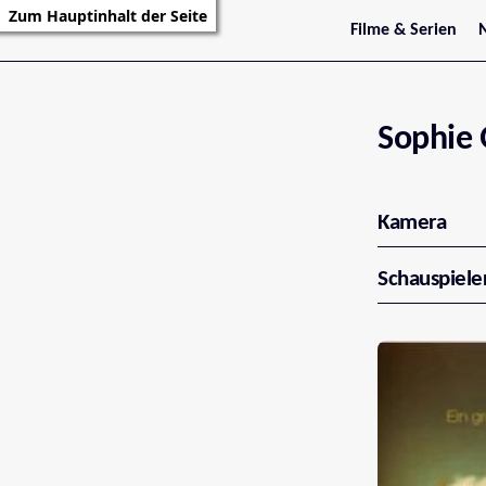
Zum Hauptinhalt der Seite
Filme & Serien
Trailer
S
Kritiken
S
Filmarchiv
Serienarchiv
Sophie 
Kamera
Schauspiele