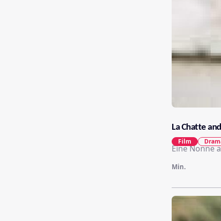
La Chatte an
Film
Dram
Eine Nonne 
Min.