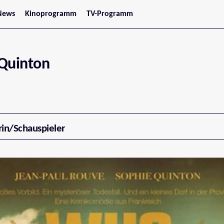
News
Kinoprogramm
TV-Programm
tars
Jetzt im Kino
treaming
Demnächst im Kino
Wien
Niederösterreich
Quinton
Oberösterreich
Steiermark
Burgenland
Kärnten
Salzburg
Tirol
Vorarlberg
rin/Schauspieler