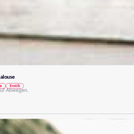
dalouse
a
Erotik
auf Abwegen.