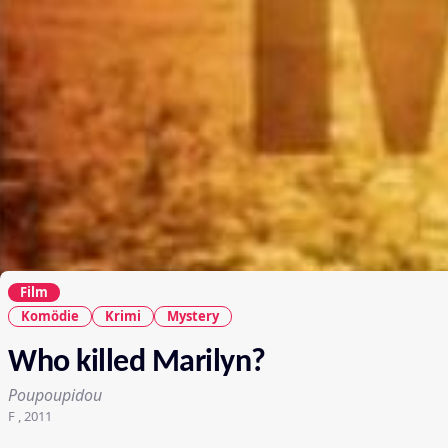
Film
Komödie
Krimi
Mystery
Who killed Marilyn?
Poupoupidou
F , 2011