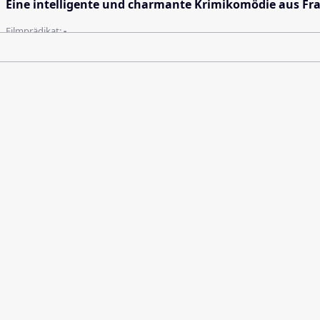
Eine intelligente und charmante Krimikomödie aus Fra
Filmprädikat:
-