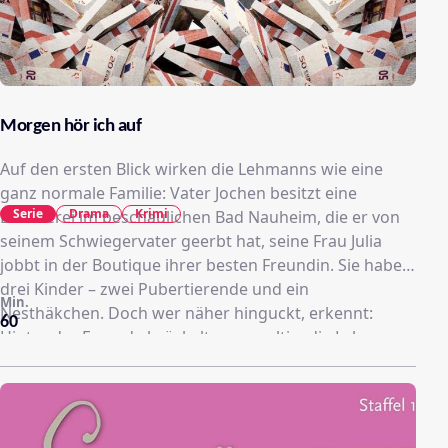
Morgen hör ich auf
Auf den ersten Blick wirken die Lehmanns wie eine
ganz normale Familie: Vater Jochen besitzt eine
Serie
Drama
Krimi
Druckerei im beschaulichen Bad Nauheim, die er von
seinem Schwiegervater geerbt hat, seine Frau Julia
jobbt in der Boutique ihrer besten Freundin. Sie haben
drei Kinder – zwei Pubertierende und ein
Min.
Nesthäkchen. Doch wer näher hinguckt, erkennt:
60
Hinter der Fassade bröckelt es gewaltig, die Lehmanns
sind komplett pleite, die Druckerei hat schon lange
keine Aufträge mehr. Jochen trifft daraufhin die
Entscheidung, Geld zu drucken, um seine Schulden
begleichen zu können – und stürzt seine Familie damit