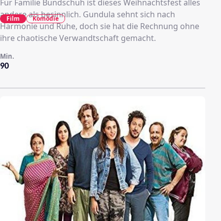
Für Familie Bundschuh ist dieses Weihnachtsfest alles
andere als besinnlich. Gundula sehnt sich nach
Film
Komödie
Harmonie und Ruhe, doch sie hat die Rechnung ohne
ihre chaotische Verwandtschaft gemacht.
Min.
90