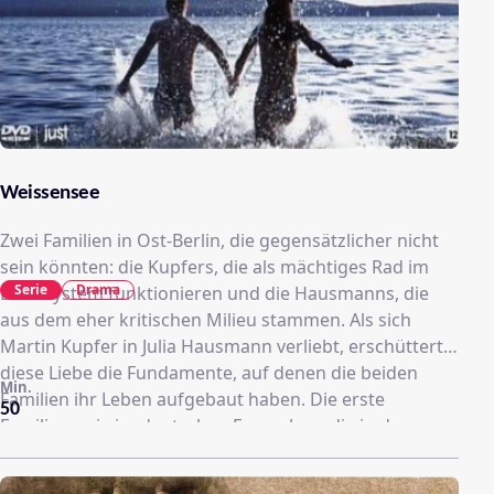
Weissensee
Zwei Familien in Ost-Berlin, die gegensätzlicher nicht
sein könnten: die Kupfers, die als mächtiges Rad im
Serie
Drama
DDR-System funktionieren und die Hausmanns, die
aus dem eher kritischen Milieu stammen. Als sich
Martin Kupfer in Julia Hausmann verliebt, erschüttert
diese Liebe die Fundamente, auf denen die beiden
Min.
Familien ihr Leben aufgebaut haben. Die erste
50
Familienserie im deutschen Fernsehen, die in der
ehemaligen DDR spielt.