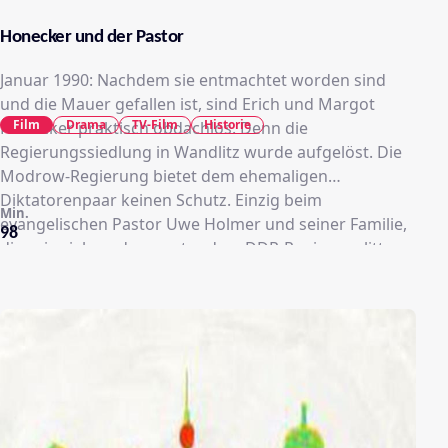
Honecker und der Pastor
Januar 1990: Nachdem sie entmachtet worden sind
und die Mauer gefallen ist, sind Erich und Margot
Film
Drama
TV-Film
Historie
Honecker praktisch obdachlos. Denn die
Regierungssiedlung in Wandlitz wurde aufgelöst. Die
Modrow-Regierung bietet dem ehemaligen
Diktatorenpaar keinen Schutz. Einzig beim
Min.
evangelischen Pastor Uwe Holmer und seiner Familie,
98
die, wie viele andere, unter dem DDR-Regime gelitten
haben, finden die Honeckers Zuflucht. Vor dem
Pfarrhaus kommt es zu heftigen Demonstrationen,
sodass Pastor Holmer und seine Frau sich persönlich
den gewaltbereiten Demonstranten in den Weg stellen
müssen. Der halbherzige Versuch der Regierung
Modrow, das Ehepaar Honecker im März 1990 in
einem staatlichen Ferienheim in Lindow
unterzubringen, scheitert an massiven politischen