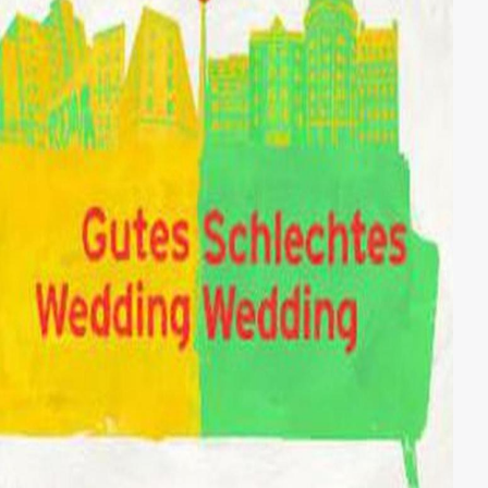
Protesten und tätlichen Angriffen auf die
Wagenkolonne. Wieder nehmen die Holmers das
Ehepaar auf. Insgesamt zehn Wochen leben die
überzeugten Sozialisten und die tiefgläubigen
Christen im Pfarrhaus unter einem Dach.