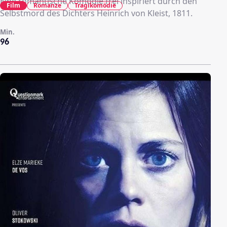
Eine romantische Komödie frei inspiriert durch den
Film
Romanze
Tragikomödie
Selbstmord des Dichters Heinrich von Kleist, 1811.
Min.
96