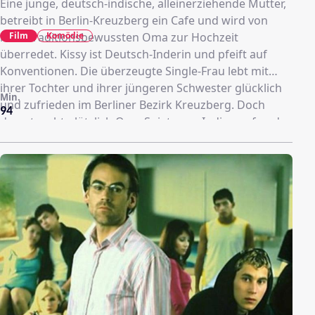
Eine junge, deutsch-indische, alleinerziehende Mutter,
betreibt in Berlin-Kreuzberg ein Cafe und wird von
Film
Komödie
ihrer traditionsbewussten Oma zur Hochzeit
überredet. Kissy ist Deutsch-Inderin und pfeift auf
Konventionen. Die überzeugte Single-Frau lebt mit
ihrer Tochter und ihrer jüngeren Schwester glücklich
Min.
und zufrieden im Berliner Bezirk Kreuzberg. Doch
94
dann taucht plötzlich Oma Sujata aus Indien auf und
mischt sich äußerst zielstrebig in das ‘Lotterleben’
ihrer Enkelin ein ...