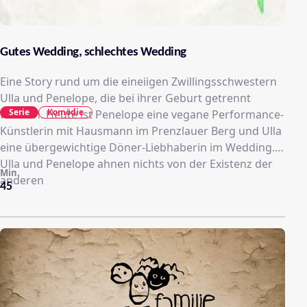
Gutes Wedding, schlechtes Wedding
Eine Story rund um die eineiigen Zwillingsschwestern
Ulla und Penelope, die bei ihrer Geburt getrennt
Serie
Komödie
wurden. Heute ist Penelope eine vegane Performance-
Künstlerin mit Hausmann im Prenzlauer Berg und Ulla
eine übergewichtige Döner-Liebhaberin im Wedding.
Ulla und Penelope ahnen nichts von der Existenz der
Min.
anderen
45