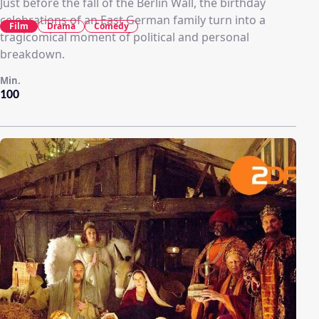
Just before the fall of the Berlin Wall, the birthday
celebrations of an East German family turn into a
Film
Drama
Comedy
tragicomical moment of political and personal
breakdown.
Min.
100