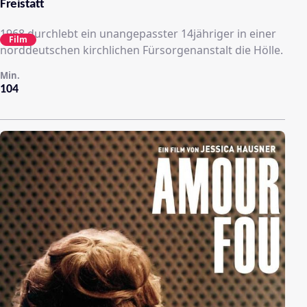
Freistatt
1968 durchlebt ein unangepasster 14jähriger in einer
Film
norddeutschen kirchlichen Fürsorgenanstalt die Hölle.
Min.
104