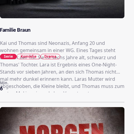
Familie Braun
Kai und Thomas sind Neonazis, Anfang 20 und
wohnen gemeinsam in einer WG. Eines Tages steht
Serie
Komödie
Drama
Lara vor der Tür. Sie ist sechs Jahre alt, schwarz und
Thomas' Tochter. Lara ist Ergebnis eines One-Night-
Stands vor sieben Jahren, an den sich Thomas nicht
mal mehr dunkel erinnern kann. Laras Mutter wird
Min.
abgeschoben, die Kleine bleibt, und Thomas muss zum
6
ersten Mal in seinem Leben Verantwortung
übernehmen. Für Lara und für sich.