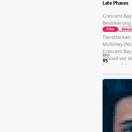
Late Phases
Crescent Bay 
Bevölkerung s
Film
Horro
beschauliche
Tierattacken
McKinley (Nic
Crescent Bay
Min.
schnell vor 
95
kriegserfahr
Nachdem er e
es sich bei 
Eine mysteri
inmitten der