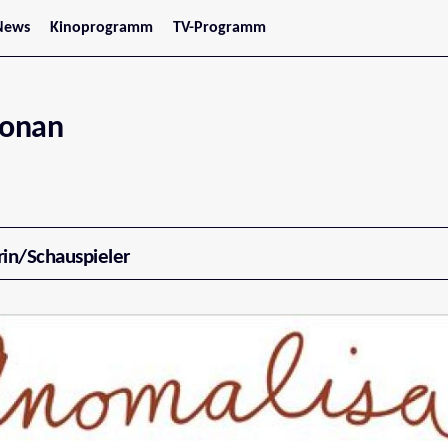
News
Kinoprogramm
TV-Programm
tars
Jetzt im Kino
treaming
Demnächst im Kino
Wien
Niederösterreich
onan
Oberösterreich
Steiermark
Burgenland
Kärnten
Salzburg
Tirol
Vorarlberg
rin/Schauspieler