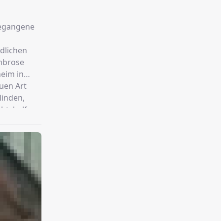
 gegangene
dlichen
Ambrose
heim in
uen Art
linden,
t, helfen.
 klar, dass
eln kann.
sprung