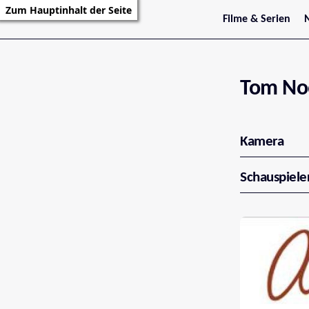
Zum Hauptinhalt der Seite
Filme & Serien
Trailer
S
Kritiken
S
Filmarchiv
Serienarchiv
Tom No
Kamera
Schauspiele