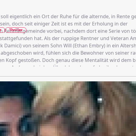
soll eigentlich ein Ort der Ruhe für die alternde, in Rente
ein, doch seit einiger Zeit ist es mit der Erholung in der
r
Thriller
n Rentnergemeinde vorbei, nachdem dort eine Serie von tö
 stattgefunden hat. Als der ruppige Rentner und Veteran 
k Damici) von seinem Sohn Will (Ethan Embry) in ein Alters
 abgeschoben wird, fühlen sich die Bewohner von seiner ra
den Kopf gestoßen. Doch genau diese Mentalität wird dem b
enen Ambrose bei dem Überlebenskampf, der ihm bevorsteh
inen Angriff einer hundeähnlichen Bestie überlebt, wird ihm
der mordenden Kreatur nicht um ein gewöhnliches Tier hand
öse Bestie treibt in dem Örtchen ihr Unwesen, die ihren Ur
 Rentnergemeinde hat...