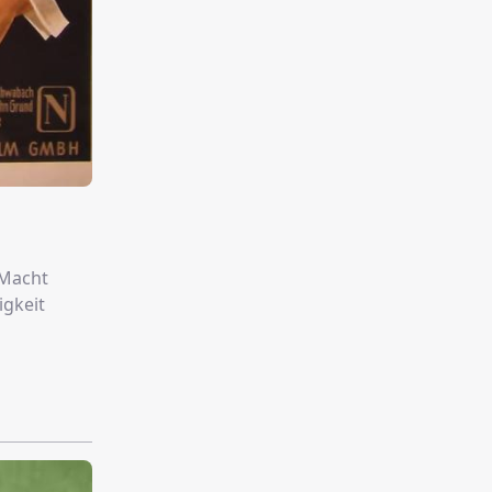
 Macht
igkeit