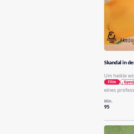
Skandal in de
Um heikle wis
Film
Komö
fallen zu las
eines profes
Min.
95