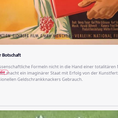
r Botschaft
senschaftliche Formeln nicht in die Hand einer totalitären
die
sen, macht ein imaginärer Staat mit Erfolg von der Kunstfert
sionellen Geldschrankknackers Gebrauch.