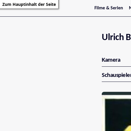
Zum Hauptinhalt der Seite
Filme & Serien
Trailer
S
Kritiken
S
Filmarchiv
Serienarchiv
Ulrich B
Kamera
Schauspiele