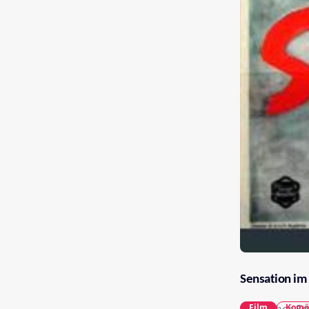
Sensation im
Film
Komö