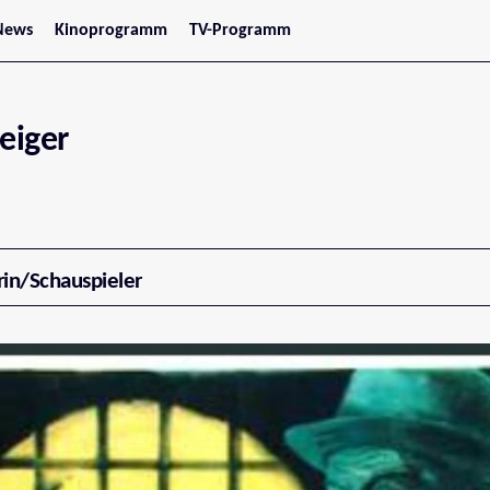
News
Kinoprogramm
TV-Programm
tars
Jetzt im Kino
treaming
Demnächst im Kino
Wien
Niederösterreich
eiger
Oberösterreich
Steiermark
Burgenland
Kärnten
Salzburg
Tirol
Vorarlberg
rin/Schauspieler