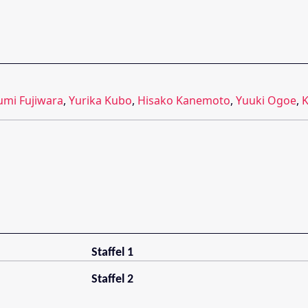
umi Fujiwara
,
Yurika Kubo
,
Hisako Kanemoto
,
Yuuki Ogoe
,
K
Staffel 1
Staffel 2