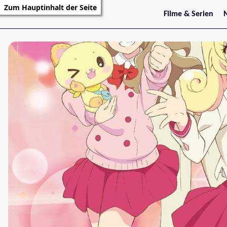
Zum Hauptinhalt der Seite
Filme & Serien
Trailer
S
Kritiken
S
Filmarchiv
Serienarchiv