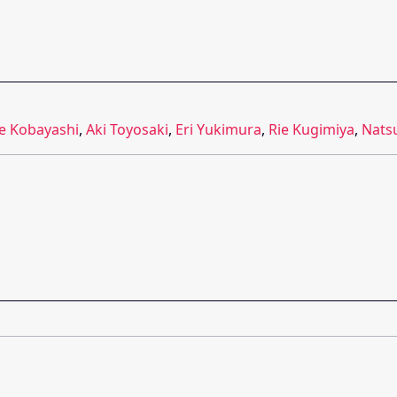
e Kobayashi
,
Aki Toyosaki
,
Eri Yukimura
,
Rie Kugimiya
,
Nats