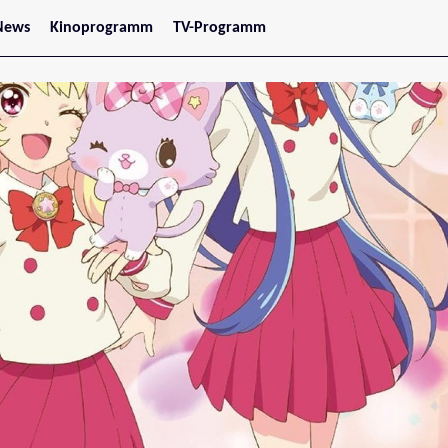
News
Kinoprogramm
TV-Programm
tars
Jetzt im Kino
treaming
Demnächst im Kino
Wien
Niederösterreich
Oberösterreich
Steiermark
Burgenland
Kärnten
Salzburg
Tirol
Vorarlberg