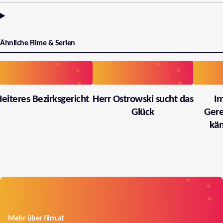
Ähnliche Filme & Serien
eiteres Bezirksgericht
Herr Ostrowski sucht das
I
Glück
Gere
käm
Mehr über film.at