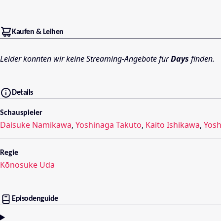
Kaufen & Leihen
Leider konnten wir keine Streaming-Angebote für
Days
finden.
Details
Schauspieler
Daisuke Namikawa
,
Yoshinaga Takuto
,
Kaito Ishikawa
,
Yosh
Regie
Kōnosuke Uda
Episodenguide