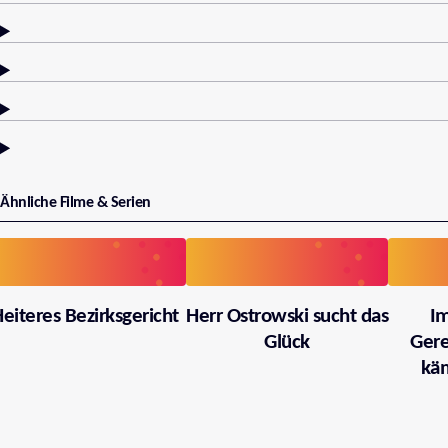
Ähnliche Filme & Serien
eiteres Bezirksgericht
Herr Ostrowski sucht das
I
Glück
Gere
käm