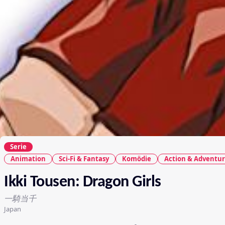
Serie
Animation
Sci-Fi & Fantasy
Komödie
Action & Adventu
Ikki Tousen: Dragon Girls
一騎当千
Japan