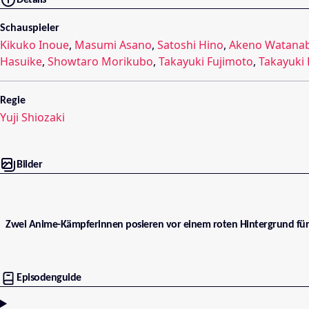
Details
Schauspieler
Kikuko Inoue
,
Masumi Asano
,
Satoshi Hino
,
Akeno Watana
Hasuike
,
Showtaro Morikubo
,
Takayuki Fujimoto
,
Takayuki 
Regie
Yuji Shiozaki
Bilder
Zwei Anime-Kämpferinnen posieren vor einem roten Hintergrund für 
Episodenguide