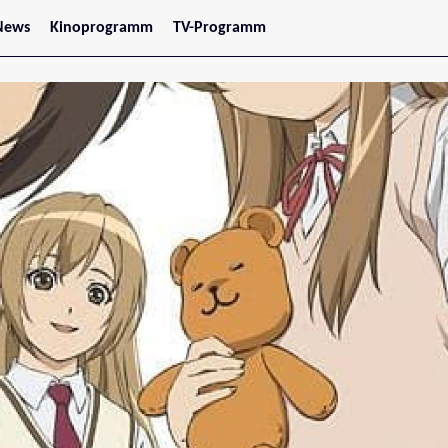
News
Kinoprogramm
TV-Programm
tars
Jetzt im Kino
treaming
Demnächst im Kino
Wien
Niederösterreich
Oberösterreich
Steiermark
Burgenland
Kärnten
Salzburg
Tirol
Vorarlberg