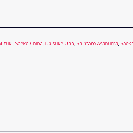
Mizuki
,
Saeko Chiba
,
Daisuke Ono
,
Shintaro Asanuma
,
Saek