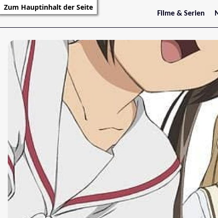
Zum Hauptinhalt der Seite
Filme & Serien
Trailer
S
Kritiken
S
Filmarchiv
Serienarchiv