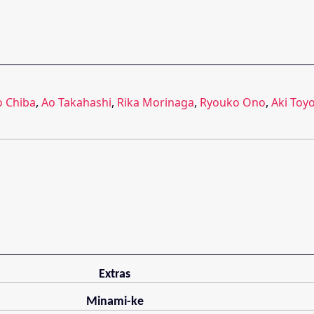
o Chiba
,
Ao Takahashi
,
Rika Morinaga
,
Ryouko Ono
,
Aki Toy
Extras
Minami-ke