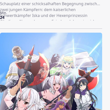
Schauplatz einer schicksalhaften Begegnung zwischen
zwei jungen Kämpfern: dem kaiserlichen
Min.
Schwertkämpfer Iska und der Hexenprinzessin
24
Aliceliese. Als geschworene Feinde geloben sie, sich
gegenseitig zu vernichten, um ihre Welten zu vereinen.
Iska ist jedoch von der Schönheit und den
Gerechtigkeitssinn der Hexenprinzessin fasziniert,
während Aliceliese von der Stärke und
Entschlossenheit Iskas gerührt ist. Inmitten eines
endlosen Krieges, der ihnen das Zusammensein
verbietet, haben sie keine andere Wahl, als sich
gegenseitig zu zerstören – oder können sie einen
anderen Weg finden?