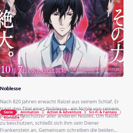
Noblesse
Nach 820 Jahren erwacht Raizel aus seinem Schlaf. Er
trägt den Titel eines Noblesse - ein Noble von reinem
Serie
Animation
Action & Adventure
Sci-Fi & Fantasy
Blut und Beschützer aller anderen Nobles. Um Raizel
Komödie
zu beschützen, schließt sich ihm sein Diener
Frankenstein an. Gemeinsam schreiben die beiden