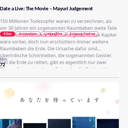
Date a Live: The Movie – Mayuri Judgement
150 Millionen Todesopfer waren zu verzeichnen, als
vor 30 Jahren ein sogenanntes Raumbeben weite Teile
Film
Animation
Liebesfilm
Science Fiction
Eurasiens vernichtete. Man hatte gedacht, das Kapitel
wäre vorbei, doch nun erschüttern immer weitere
Raumbeben die Erde. Die Ursache dafür sind
überirdische Schönheiten, die sogenannten Geister.
Min.
Um die Erde zu retten, gibt es eigentlich nur zwei
72
Dinge, die man tun kann. Entweder die Geister töten
oder sie daten. Doch nicht jeder hat diese Fähigkeit,
die Kräfte der Geister durch einen Kuss zu versiegeln.
Einer, der das kann, ist der gewöhnliche Schüler Shido
Itsuka. Er versiegelt eine Menge der Geister, doch
dann taucht ein neuer Geist auf. Die mysteriöse
Mayuri, die mit allen versiegelten Geistern Kontakt
hält. Wird es Shido Itsuka schaffen, auch diesen Geist
zu versiegeln? Oder droht der Erde eine neue Gefahr?