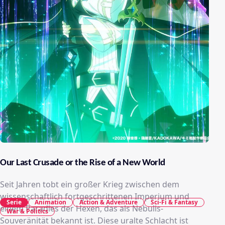
Our Last Crusade or the Rise of a New World
Seit Jahren tobt ein großer Krieg zwischen dem
wissenschaftlich fortgeschrittenen Imperium und
Serie
Animation
Action & Adventure
Sci-Fi & Fantasy
einem Paradies der Hexen, das als Nebulis-
War & Politics
Souveränität bekannt ist. Diese uralte Schlacht ist