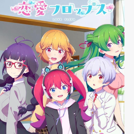
Vorbereitungen reibungslos verlaufen, kommt es zu
einem Zwischenfall, der eine große Panik auslöst! Und
selbst auf Hawaii, dem Ziel ihrer Hochzeitsreise,
geraten sie in Schwierigkeiten...!? Eine 500%
liebenswerte romantische Fünflingskomödie, die
Flitterwochen-Edition!!