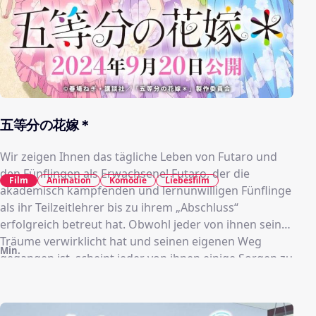
五等分の花嫁＊
Wir zeigen Ihnen das tägliche Leben von Futaro und
den Fünflingen als Erwachsene! Futaro, der die
Film
Animation
Komödie
Liebesfilm
akademisch kämpfenden und lernunwilligen Fünflinge
als ihr Teilzeitlehrer bis zu ihrem „Abschluss“
erfolgreich betreut hat. Obwohl jeder von ihnen seine
Träume verwirklicht hat und seinen eigenen Weg
Min.
gegangen ist, scheint jeder von ihnen einige Sorgen zu
haben... In diesem Zusammenhang planen Futaro und
die Fünflinge eine Reise nach Hawaii, die gleichzeitig
ihre Flitterwochen sein sollen. Gerade als die