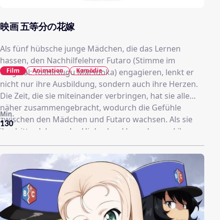
映画 五等分の花嫁
Als fünf hübsche junge Mädchen, die das Lernen
hassen, den Nachhilfelehrer Futaro (Stimme im
Film
Animation
Komödie
Original: Yoshitsugu Matsuoka) engagieren, lenkt er
nicht nur ihre Ausbildung, sondern auch ihre Herzen.
Die Zeit, die sie miteinander verbringen, hat sie alle
näher zusammengebracht, wodurch die Gefühle
Min.
zwischen den Mädchen und Futaro wachsen. Als sie
130
ihr drittes Jahr an der Highschool beenden und ihr
letztes Schulfest naht, richten sie ihren Blick auf das,
was danach kommt. Gibt es eine gemeinsame Zukunft
oder entscheidet sich Futaro für ein Mädchen?