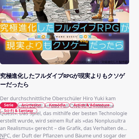
究極進化したフルダイブRPGが現実よりもクソゲ
ーだったら
Der durchschnittliche Oberschüler Hiro Yuki kam
durch einen Zufall an das Full-Dive-RPG »Kiwame
Serie
Animation
Komödie
Action & Adventure
Sci-Fi & Fantasy
Quest«. Das Spiel, das mithilfe der besten Technologie
erstellt wurde, wird seinem Ruf als »das Nonplusultra
an Realismus« gerecht – die Grafik, das Verhalten der
NPC, der Duft der Pflanzen und Bäume und sogar der