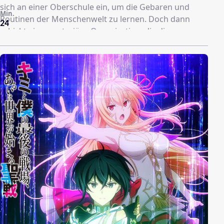
sich an einer Oberschule ein, um die Gebaren und
Min.
Routinen der Menschenwelt zu lernen. Doch dann
24
schickt eine mysteriöse Organisation, die die
Weltherrschaft anstrebt, modifizierte Menschen in
Raizels Leben und zwingt ihn, seine Macht zum
Schutze seiner Kameraden einzusetzen.