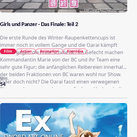
Girls und Panzer - Das Finale: Teil 2
Die erste Runde des Winter-Raupenkettencups ist
immer noch in vollem Gange und die Oarai kämpft
Film
Action
Animation
Komödie
weiter gegen die Freie Schule BC! Im Gefecht machen
Kommandantin Marie von der BC und ihr Team eine
sehr gute Figur; die anfänglichen Reibereien innerhalb
der beiden Fraktionen von BC waren wohl nur Show.
Min.
Oder doch nicht? Die Oarai fasst einen verwegenen
54
Plan, um das genauer herauszufinden… Und auch die
anderen wohlbekannten, aber auch bisher
unbekannten, Schulen liefern sich jede Menge geballte
Panzer-Action! Wie endet die Runde 1? Und was
erwartet uns in Runde 2?