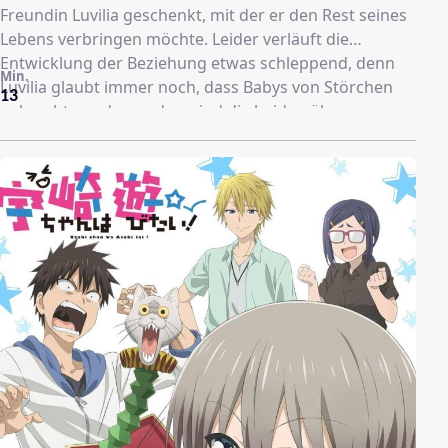
Freundin Luvilia geschenkt, mit der er den Rest seines
Lebens verbringen möchte. Leider verläuft die
Entwicklung der Beziehung etwas schleppend, denn
Min.
Luvilia glaubt immer noch, dass Babys von Störchen
13
gebracht werden und so sind die beiden übers
Händchenhalten bisher nicht hinausgekommen.
Peters Qualitäten als stärkster Mann der Welt bleiben
selbstverständlich nicht lange unbekannt und so
begeben sich diverse Frauen, darunter eine Elfe und
Oger-Zwillinge, auf die Suche nach ihm, angetrieben
von dem Wunsch, gemeinsam mit Peter ganz
besondere Kinder zur Welt zu bringen. Peter versucht
alles, um den Versuchungen der Frauen zu
widerstehen und sich gegenüber Luvilia nichts zu
Schulden kommen zu lassen, doch das ist einfacher
gesagt als getan!