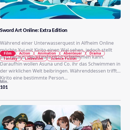
Sword Art Online: Extra Edition
Während einer Unterwasserquest in Alfheim Online
möchte Yui mit Kirito einen Wal sehen, jedoch stellt
Film
Action
Animation
Abenteuer
Drama
sich heraus, dass Leafa nicht schwimmen kann.
Fantasy
Liebesfilm
Science Fiction
Daraufhin wollen Asuna und Co. ihr das Schwimmen in
der wirklichen Welt beibringen. Währenddessen trifft
Kirito eine bestimmte Person...
Min.
101