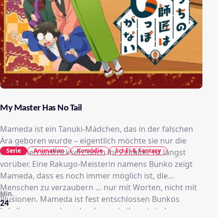
My Master Has No Tail
Mameda ist ein Tanuki-Mädchen, das in der falschen
Ära geboren wurde – eigentlich möchte sie nur die
Serie
Animation
Komödie
Sci-Fi & Fantasy
Menschen austricksen, doch ihr Zeitalter ist längst
vorüber. Eine Rakugo-Meisterin namens Bunko zeigt
Mameda, dass es noch immer möglich ist, die
Menschen zu verzaubern … nur mit Worten, nicht mit
Min.
Illusionen. Mameda ist fest entschlossen Bunkos
24
Lehrling zu werden, aber kann sie ihre stoische