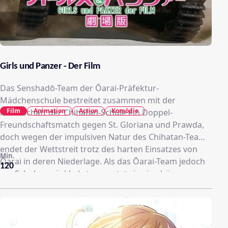
Girls und Panzer - Der Film
Das Senshadō-Team der Ōarai-Präfektur-
Mädchenschule bestreitet zusammen mit der
Film
Animation
Action
Komödie
Mannschaft der Chihatan-Schule ein Doppel-
Freundschaftsmatch gegen St. Gloriana und Prawda,
doch wegen der impulsiven Natur des Chihatan-Teams
endet der Wettstreit trotz des harten Einsatzes von
Min.
Ōarai in deren Niederlage. Als das Ōarai-Team jedoch
120
zur Schule zurückkehrt, erwartet sie eine böse
Überraschung: Trotz ihres Sieges im 63. Senshadō-
Schulturnier hat das japanische Bildungsministerium
an seiner Entscheidung festgehalten, die Schule zu
schließen. Die Mädchen werden somit gezwungen,