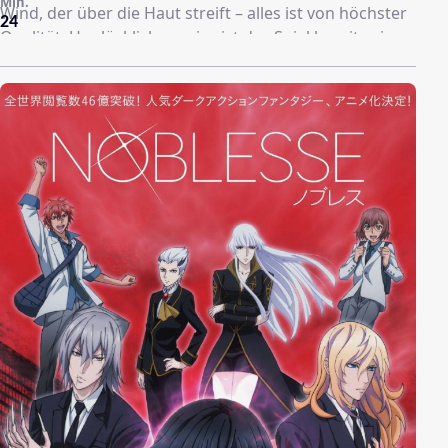
Min.
Wind, der über die Haut streift – alles ist von höchster
24
Qualität. Unglücklicherweise ist das Spiel bereits eine
virtuelle Geisterstadt, nachdem es Beschwerden
darüber gab, dass dieses für das eigene Wohl etwas
zu realistisch sei. Es ist nahezu unmöglich, die Quests
abzuschließen, da die Spieler in »Kiwame Quest«
körperlich genauso fit sein müssen, wie sie es im
realen Leben sein müssten, um diese Aufgabe zu
erfüllen. Die Spieler spüren echte Schmerzen, wenn sie
getroffen werden, und die Heilung von Stichwunden
dauert Tage.