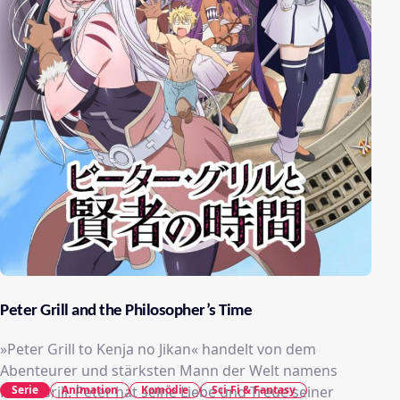
Peter Grill and the Philosopher’s Time
»Peter Grill to Kenja no Jikan« handelt von dem
Abenteurer und stärksten Mann der Welt namens
Serie
Animation
Komödie
Sci-Fi & Fantasy
Peter Grill. Peter hat seine Liebe und Treue seiner