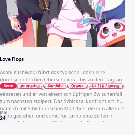
Love Flops
Asahi Kashiwagi führt das typische Leben eine
durchschnittlichen Oberschülers – bis zu dem Tag, an
Serie
Animation
Komödie
Drama
Sci-Fi & Fantasy
dem die Vorhersagen eines TV-Wahrsagers tatsächlich
eintreten und er von einem schlüpfrigen Zwischenfall
zum nächsten stolpert. Das Schicksal konfrontiert ihn
nämlich mit 5 bildhübschen Mädchen, die ihm alle ihre
Min.
Liebe gestehen und somit für turbulente Zeiten in
24
seinem Leben sorgen. Wird er es schaffen auf dem
Pfad der Tugend zu bleiben und die perfekte Liebe zu