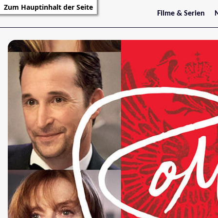
Zum Hauptinhalt der Seite
Filme & Serien
Trailer
S
Kritiken
S
Filmarchiv
Serienarchiv