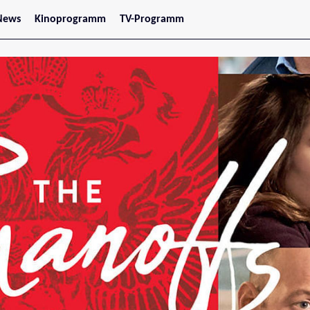
News
Kinoprogramm
TV-Programm
tars
Jetzt im Kino
treaming
Demnächst im Kino
Wien
Niederösterreich
Oberösterreich
Steiermark
Burgenland
Kärnten
Salzburg
Tirol
Vorarlberg