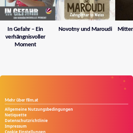
In Gefahr – Ein
Novotny und Maroudi
Mitten
verhängnisvoller
Moment
Mehr über film.at
Allgemeine Nutzungsbedingungen
Netiquette
Datenschutzrichtlinie
Impressum
Cookie Einstellungen