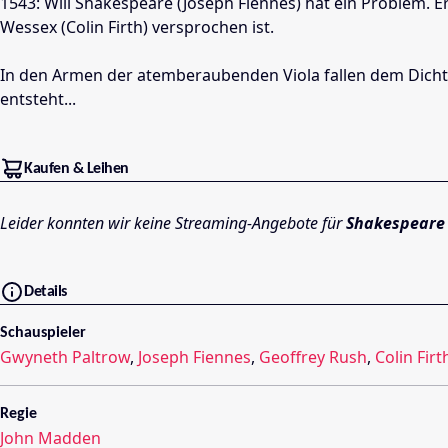
1543: Will Shakespeare (Joseph Fiennes) hat ein Problem. 
Wessex (Colin Firth) versprochen ist.
In den Armen der atemberaubenden Viola fallen dem Dichterf
entsteht...
Kaufen & Leihen
Leider konnten wir keine Streaming-Angebote für
Shakespeare 
Details
Schauspieler
Gwyneth Paltrow
,
Joseph Fiennes
,
Geoffrey Rush
,
Colin Firt
Regie
John Madden