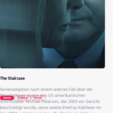
The Staircase
Serienadaption nach einem wahren Fall über die
Mordanklage gegen den US-amerikanischen
Serie
Drama
Krimi
Schriftsteller Michael Peterson, der 2003 vor Gericht
beschuldigt wurde, seine zweite Ehefrau Kathleen im