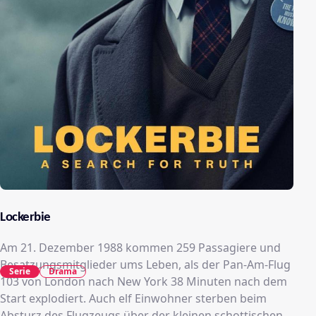
Lockerbie
Am 21. Dezember 1988 kommen 259 Passagiere und
Besatzungsmitglieder ums Leben, als der Pan-Am-Flug
Serie
Drama
103 von London nach New York 38 Minuten nach dem
Start explodiert. Auch elf Einwohner sterben beim
Absturz des Flugzeugs über der kleinen schottischen