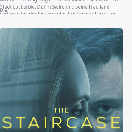
Stadt Lockerbie. Dr. Jim Swire und seine Frau Jane
Min.
verlieren bei der Katastrophe ihre Tochter Flora. Jim
wird zum Sprecher der Familien der britischen Opfer
ernannt, die gemeinsam Wahrheit und Gerechtigkeit
fordern. In dieser Mission reist er um die Welt und
setzt sich über politische Grenzen hinweg, riskiert
dafür sogar seine Gesundheit und sein Familienleben.
Schließlich verändert sich seine Sicht auf die Welt für
immer.