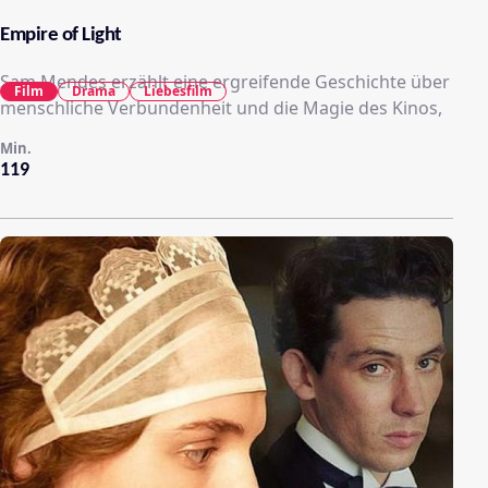
Empire of Light
Sam Mendes erzählt eine ergreifende Geschichte über
Film
Drama
Liebesfilm
menschliche Verbundenheit und die Magie des Kinos,
Min.
119