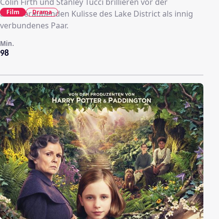
Colin Firth und Stanley Tucci brillieren vor der
Film
Drama
atemberaubenden Kulisse des Lake District als innig
verbundenes Paar.
Min.
98