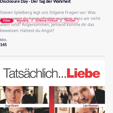
Disclosure Day - Der Tag der Wahrheit
Steven Spielberg legt uns folgene Fragen vor: Was
wäre, wenn du herausfinden würdest, dass wir nicht
Film
Mystery
Science Fiction
Thriller
allein sind? Angenommen, jemand könnte dir das
beweisen: Hättest du Angst?
Min.
145