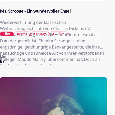
Ms. Scrooge - Ein wundervoller Engel
Wiederverfilmung der klassischen
Weihnachtsgeschichte von Charles Dickens ("A
Film
Drama
Fantasy
TV-Film
Christmas Carol"), in der die Hauptfigur diesmal als
Frau dargestellt ist. Ebenita Scrooge ist eine
engstirnige, geldhungrige Bankangestellte, die ihre
habsüchtige und ruhelose Art von ihrer verstorbenen
Min.
Kollegin, Maude Marley, übernommen hat. Doch als
87
Marleys Geist zurückkehrt, um sie am
Weihnachtsabend heimzusuchen, ändert sich Ebenitas
Leben grundlegend. Die Geister der Vergangenheit,
der Gegenwart und der Zukunft statten ihr einen
Besuch ab und zeigen ein ernüchterndes Bild von
Ebenitas Leben und dem schrecklichen Schicksal auf,
das sie erwartet, wenn sie sich nicht ändert. Ebenita
nimmt sich den Ratschlag zu Herzen und verwandelt
sich in eine freundliche, mitfühlende Ebenita. Gerade