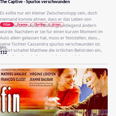
The Captive - Spurlos verschwunden
Es sollte nur ein kleiner Zwischenstopp sein, doch
niemand konnte ahnen, dass er das Leben von
Film
Drama
Thriller
Krimi
Matthew und seiner Familie grundlegend ändern
würde. Nachdem er sie für einen kurzen Moment im
Auto allein gelassen hat, muss er feststellen, dass
seine Tochter Cassandra spurlos verschwunden ist.
Min.
Sofort schaltet Matthew die örtlichen Behörden ein,
112
doch die sehen in ihm zunächst einmal den
Hauptverdächtigen der Tat. Auch nach acht weiteren
Jahren wird Matthew immer noch zu dem Vorfall
befragt. Neue Spuren sind nur sehr spärlich
hinzugekommen und die Ehe mit seiner Frau Tina hat
stark darunter gelitten. Doch was sie nicht wissen:
Cassandra ist noch am Leben. Und sie versucht
verzweifelt, zu ihrer Familie zurückzukommen…