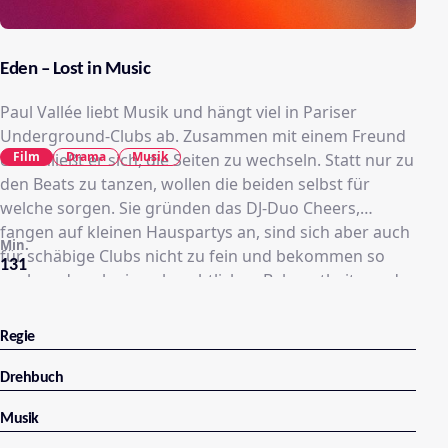
Eden – Lost in Music
Paul Vallée liebt Musik und hängt viel in Pariser
Underground-Clubs ab. Zusammen mit einem Freund
Film
Drama
Musik
entschließt er sich, die Seiten zu wechseln. Statt nur zu
den Beats zu tanzen, wollen die beiden selbst für
welche sorgen. Sie gründen das DJ-Duo Cheers,
fangen auf kleinen Hauspartys an, sind sich aber auch
Min.
für schäbige Clubs nicht zu fein und bekommen so
131
nach und nach einen beachtlichen Bekanntheitsgrad.
Paul gibt alles und führt das klassische DJ-Leben, von
Nacht zu Nacht, wobei er auch viele Frauen
Regie
kennenlernt. Eine von ihnen ist die Amerikanerin Julia,
mit der er sich sogar eine Zukunft vorstellen kann.
Drehbuch
Doch mit wachsendem Ruhm verändert auch Paul
Musik
sich. Er lernt berühmte Leute kennen, zieht nach
Amerika und tourt so viel er kann. Nur hat dieses