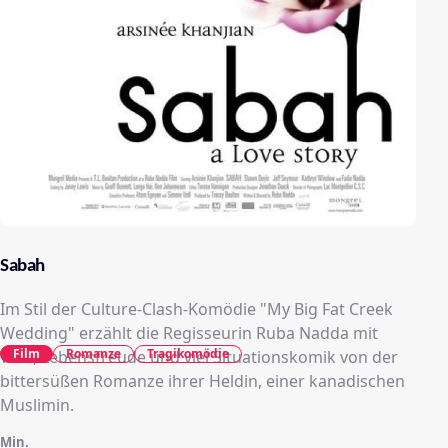
Sabah
Im Stil der Culture-Clash-Komödie "My Big Fat Creek
Wedding" erzählt die Regisseurin Ruba Nadda mit
Film
Romanze
Tragikomödie
Witz, Lebensfreude und viel Situationskomik von der
bittersüßen Romanze ihrer Heldin, einer kanadischen
Muslimin.
Min.