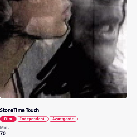
StoneTime Touch
Film
Independent
Avantgarde
Min.
70