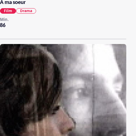
A ma soeur
Film
Drama
Min.
86