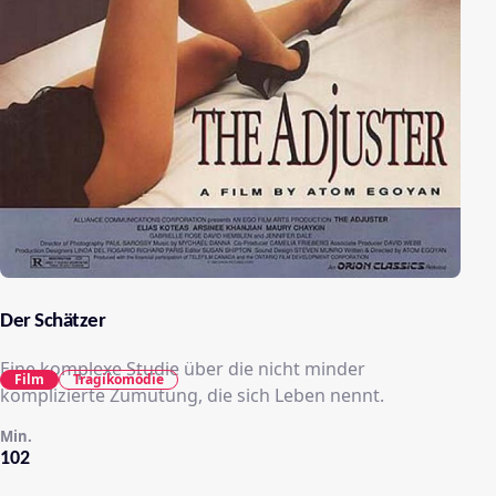
Der Schätzer
Eine komplexe Studie über die nicht minder
Film
Tragikomödie
komplizierte Zumutung, die sich Leben nennt.
Min.
102