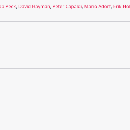
ob Peck
,
David Hayman
,
Peter Capaldi
,
Mario Adorf
,
Erik Ho