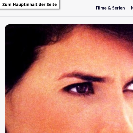
Zum Hauptinhalt der Seite
Filme & Serien
Trailer
S
Kritiken
S
Filmarchiv
Serienarchiv