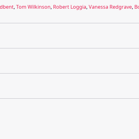
adbent
,
Tom Wilkinson
,
Robert Loggia
,
Vanessa Redgrave
,
B