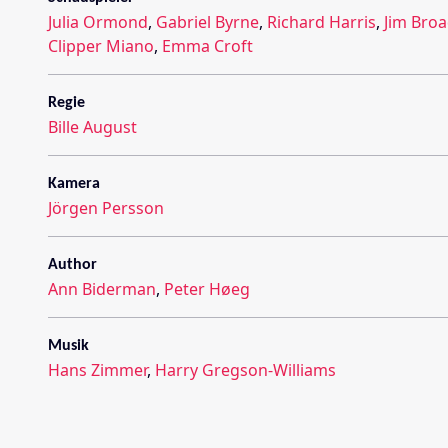
Julia Ormond
,
Gabriel Byrne
,
Richard Harris
,
Jim Bro
Clipper Miano
,
Emma Croft
Regie
Bille August
Kamera
Jörgen Persson
Author
Ann Biderman
,
Peter Høeg
Musik
Hans Zimmer
,
Harry Gregson-Williams