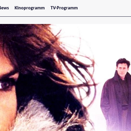
News
Kinoprogramm
TV-Programm
tars
Jetzt im Kino
treaming
Demnächst im Kino
Wien
Niederösterreich
Oberösterreich
Steiermark
Burgenland
Kärnten
Salzburg
Tirol
Vorarlberg