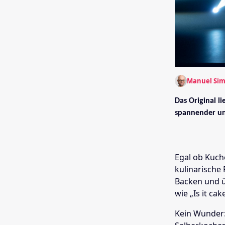
Manuel Si
Das Original l
spannender un
Egal ob Kuch
kulinarische 
Backen und üb
wie „Is it cak
Kein Wunder: