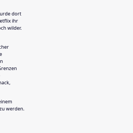
urde dort
tflix ihr
ch wilder.
cher
e
en
Grenzen
e
mack,
 einem
 zu werden.