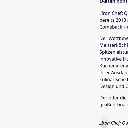
Darum geht'
„Iron Chef: 
bereits 2010 
Comeback – un
Der Wettbewe
MeisterköchI
Spitzenleist
innovative I
Küchenarena 
ihrer Ausdau
kulinarische
Design und O
Der oder die
großen Final
„Iron Chef: Qu