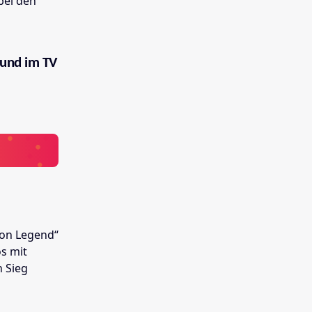
bei den
 und im TV
Iron Legend“
os mit
 Sieg