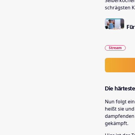
Selberkochen 
schrägsten 
Für
Stream
Die härtest
Nun folgt ein
heißt sie und
dampfenden T
gekämpft.