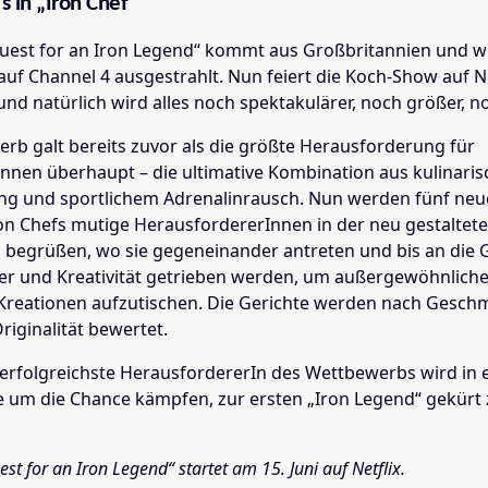
s in „Iron Chef“
Quest for an Iron Legend“ kommt aus Großbritannien und w
auf Channel 4 ausgestrahlt. Nun feiert die Koch-Show auf Ne
d natürlich wird alles noch spektakulärer, noch größer, no
rb galt bereits zuvor als die größte Herausforderung für
nnen überhaupt – die ultimative Kombination aus kulinaris
ung und sportlichem Adrenalinrausch. Nun werden fünf neu
ron Chefs mutige HerausfordererInnen in der neu gestaltet
begrüßen, wo sie gegeneinander antreten und bis an die 
er und Kreativität getrieben werden, um außergewöhnlich
 Kreationen aufzutischen. Die Gerichte werden nach Gesch
riginalität bewertet.
 erfolgreichste HerausfordererIn des Wettbewerbs wird in
e um die Chance kämpfen, zur ersten „Iron Legend“ gekürt
est for an Iron Legend“ startet am 15. Juni auf Netflix.