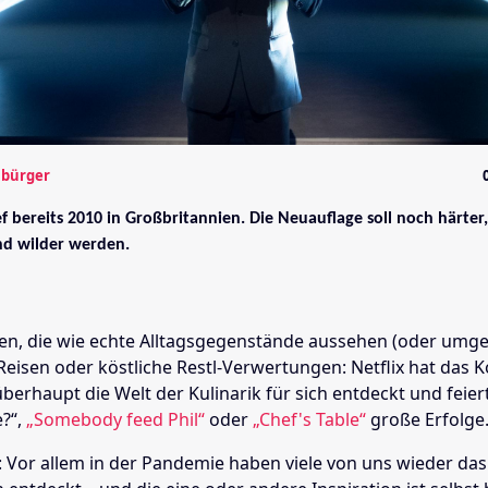
mbürger
ief bereits 2010 in Großbritannien. Die Neuauflage soll noch härter,
d wilder werden.
en, die wie echte Alltagsgegenstände aussehen (oder umge
Reisen oder köstliche Restl-Verwertungen: Netflix hat das 
erhaupt die Welt der Kulinarik für sich entdeckt und feiert
e?“,
„Somebody feed Phil“
oder
„Chef's Table“
große Erfolge
 Vor allem in der Pandemie haben viele von uns wieder das