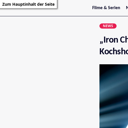
Zum Hauptinhalt der Seite
Filme & Serien
Trailer
S
Kritiken
S
NEWS
Filmarchiv
Serienarchiv
„Iron Ch
Kochsh