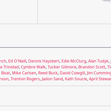
ynch
,
Ed O'Neill
,
Dennis Haysbert
,
Edie McClurg
,
Alan Tudyk
,
ie Trinidad
,
Cymbre Walk
,
Tucker Gilmore
,
Brandon Scott
,
T
 Boat
,
Mike Carlsen
,
Reed Buck
,
David Cowgill
,
Jim Cummin
nson
,
Trenton Rogers
,
Jadon Sand
,
Kath Soucie
,
April Stewa