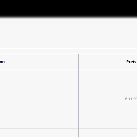
ion
Preis
€ 11.9