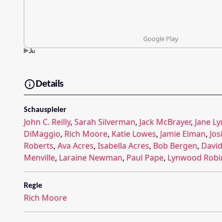
Google Play
Details
Schauspieler
John C. Reilly
,
Sarah Silverman
,
Jack McBrayer
,
Jane L
DiMaggio
,
Rich Moore
,
Katie Lowes
,
Jamie Elman
,
Jos
Roberts
,
Ava Acres
,
Isabella Acres
,
Bob Bergen
,
David
Menville
,
Laraine Newman
,
Paul Pape
,
Lynwood Robi
Regie
Rich Moore