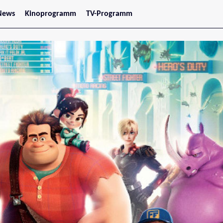
News
Kinoprogramm
TV-Programm
tars
Jetzt im Kino
treaming
Demnächst im Kino
Wien
Niederösterreich
Oberösterreich
Steiermark
Burgenland
Kärnten
Salzburg
Tirol
Vorarlberg