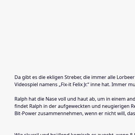
Da gibt es die ekligen Streber, die immer alle Lorbe
Videospiel namens „Fix-it Felix Jr.“ inne hat. Immer
Ralph hat die Nase voll und haut ab, um in einem 
findet Ralph in der aufgeweckten und neugierigen Re
Bit-Power zusammennehmen, wenn er nicht will, dass 
Wie skurril und brüllend komisch es zugeht, wenn 8-