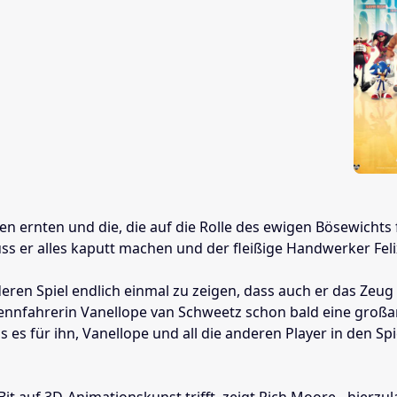
eren ernten und die, die auf die Rolle des ewigen Bösewichts
 muss er alles kaputt machen und der fleißige Handwerker Fe
anderen Spiel endlich einmal zu zeigen, dass auch er das
nnfahrerin Vanellope van Schweetz schon bald eine großart
es für ihn, Vanellope und all die anderen Player in den Sp
Bit auf 3D-Animationskunst trifft, zeigt Rich Moore - hier