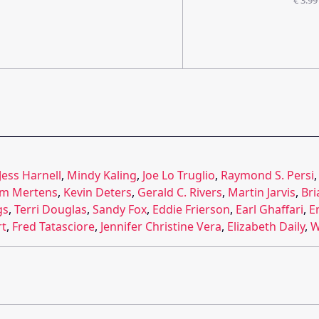
Jess Harnell
,
Mindy Kaling
,
Joe Lo Truglio
,
Raymond S. Persi
im Mertens
,
Kevin Deters
,
Gerald C. Rivers
,
Martin Jarvis
,
Bri
gs
,
Terri Douglas
,
Sandy Fox
,
Eddie Frierson
,
Earl Ghaffari
,
E
rt
,
Fred Tatasciore
,
Jennifer Christine Vera
,
Elizabeth Daily
,
W