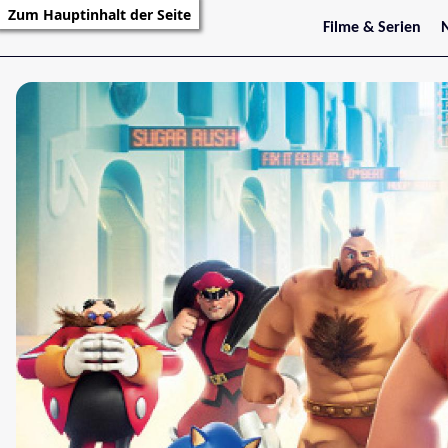
Zum Hauptinhalt der Seite
Filme & Serien
Trailer
S
Kritiken
S
Filmarchiv
Serienarchiv