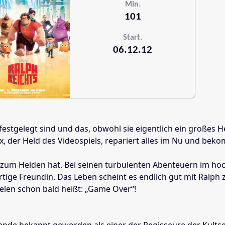
Min.
101
Start.
06.12.12
 festgelegt sind und das, obwohl sie eigentlich ein großes 
lix, der Held des Videospiels, repariert alles im Nu und be
 Zeug zum Helden hat. Bei seinen turbulenten Abenteuern 
ige Freundin. Das Leben scheint es endlich gut mit Ralph 
ielen schon bald heißt: „Game Over“!
zulande bekannt geworden als einer der Regisseure der Kult