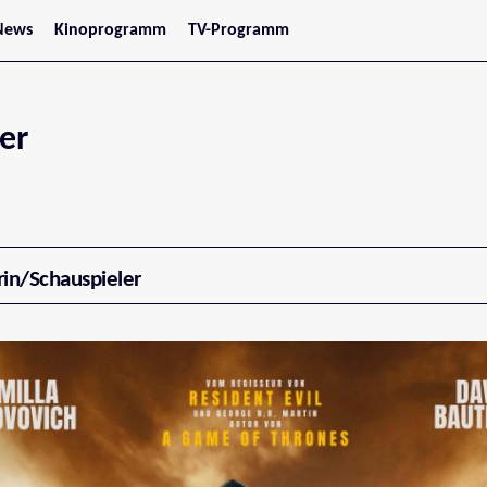
News
Kinoprogramm
TV-Programm
tars
Jetzt im Kino
treaming
Demnächst im Kino
Wien
Niederösterreich
er
Oberösterreich
Steiermark
Burgenland
Kärnten
Salzburg
Tirol
Vorarlberg
rin/Schauspieler