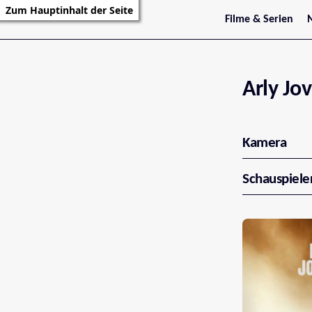
Zum Hauptinhalt der Seite
Filme & Serien
Trailer
S
Kritiken
S
Filmarchiv
Serienarchiv
Arly Jov
Kamera
Schauspiele