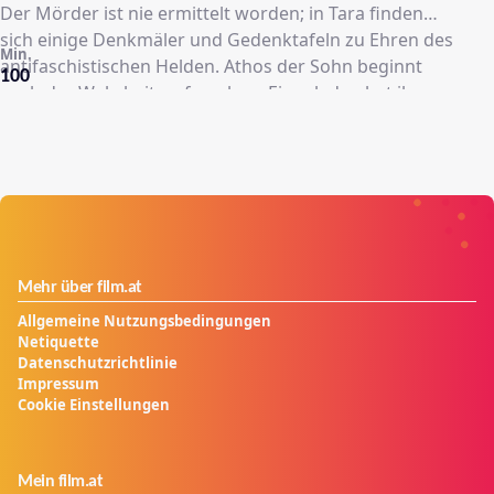
Der Mörder ist nie ermittelt worden; in Tara finden
sich einige Denkmäler und Gedenktafeln zu Ehren des
Min.
antifaschistischen Helden. Athos der Sohn beginnt
100
nach der Wahrheit zu forschen. Eingeladen hat ihn
Draifa, die damals die Geliebte seines Vaters war.
Weitere Einblicke in die Vergangenheit vermitteln ihm
die drei älteren Herren Costa, der Salamihersteller
Gaibazzi und der Kinobesitzer Rasori, die damals
Mitkämpfer seines Vaters waren.
Mehr über film.at
Allgemeine Nutzungsbedingungen
Netiquette
Datenschutzrichtlinie
Impressum
Cookie Einstellungen
Mein film.at