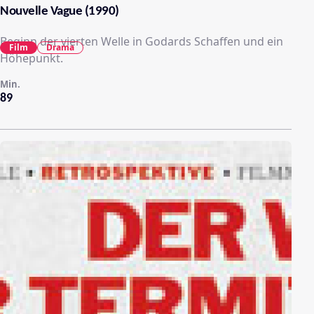
Nouvelle Vague (1990)
Beginn der vierten Welle in Godards Schaffen und ein
Film
Drama
Höhepunkt.
Min.
89