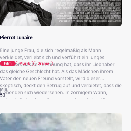
Pierrot Lunaire
Eine junge Frau, die sich regelmäßig als Mann
verkleidet, verliebt sich und verführt ein junges
Film
Musik
Drama
Mädchen, das keine Ahnung hat, dass ihr Liebhaber
das gleiche Geschlecht hat. Als das Mädchen ihrem
Vater den neuen Freund vorstellt, wird dieser
skeptisch, deckt den Betrug auf und verbietet, dass die
Min.
Liebenden sich wiedersehen. In zornigem Wahn,
51
entwickelt der „Junge“ einen abenteuerlichen Plan, um
dem Vater seiner Geliebten seine „Männlichkeit“ zu
beweisen.