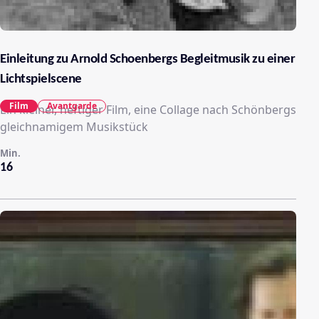
Einleitung zu Arnold Schoenbergs Begleitmusik zu einer
Lichtspielscene
Film
Avantgarde
Ein kleiner, heftiger Film, eine Collage nach Schönbergs
gleichnamigem Musikstück
Min.
16