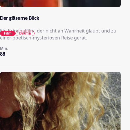
Der gläserne Blick
Ein Kriminalfilm, der nicht an Wahrheit glaubt und zu
Film
Drama
einer poetisch-mysteriösen Reise gerät.
Min.
88