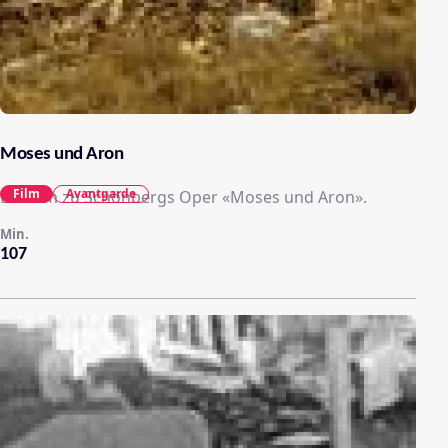
Moses und Aron
Film
Avantgarde
Ein Film zu Schönbergs Oper «Moses und Aron».
Min.
107