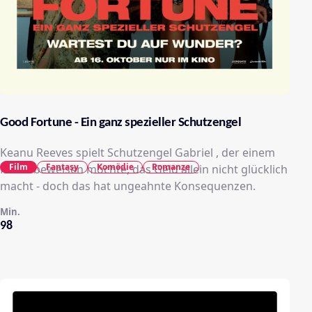
Good Fortune - Ein ganz spezieller Schutzengel
Keanu Reeves spielt Schutzengel Gabriel , der einem
Film
Fantasy
Komödie
Romanze
Mann beweisen möchte, das Geld allein nicht glücklich
macht - doch das hat ungeahnte Konsequenzen.
Min.
98