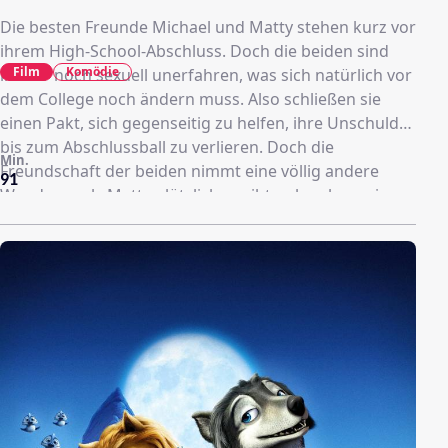
Die besten Freunde Michael und Matty stehen kurz vor
ihrem High-School-Abschluss. Doch die beiden sind
Film
Komödie
immer noch sexuell unerfahren, was sich natürlich vor
dem College noch ändern muss. Also schließen sie
einen Pakt, sich gegenseitig zu helfen, ihre Unschuld
bis zum Abschlussball zu verlieren. Doch die
Min.
Freundschaft der beiden nimmt eine völlig andere
91
Wendung, als Matty plötzlich zugibt, schwul zu sein.
Da Michael seinen Kumpel nach besten Kräften
unterstützen möchte, stellt er Nachforschungen über
die Schwulenszene an, hat peinliche Gespräche mit
seinem Vater, und begleitet Matty in Schwulenbars. Als
Matty bei einer ihrer Spritztouren den allzu
männlichen Lars kennenlernt und Michael Gefühle für
Mattys Ex-Freundin Em zu entwickeln beginnt, stehen
völlig neue Probleme und Chancen ins Haus ...