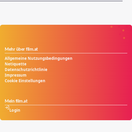
Mehr über film.at
Allgemeine Nutzungsbedingungen
Netiquette
Datenschutzrichtlinie
Impressum
Cookie Einstellungen
Mein film.at
Login