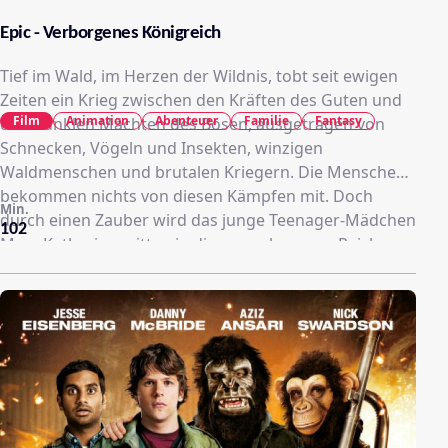
Epic - Verborgenes Königreich
Tief im Wald, im Herzen der Wildnis, tobt seit ewigen
Zeiten ein Krieg zwischen den Kräften des Guten und
Film
Animation
Abenteuer
Familie
Fantasy
den dunklen Mächten des Bösen, ausgetragen von
Schnecken, Vögeln und Insekten, winzigen
Waldmenschen und brutalen Kriegern. Die Menschen
bekommen nichts von diesen Kämpfen mit. Doch
Min.
durch einen Zauber wird das junge Teenager-Mädchen
102
Mary Katherine mitten in dieses verborgene Reich
transportiert. Mary ist die Tochter eines verrückten
Professors, der skurrilen Experimenten und
Forschungen nicht abgeneigt ist. Ihr Vater hatte schon
immer eine Ahnung, dass die Menschen die Welt nicht
alleine bewohnen. In der Welt der Waldbewohner
gefangen, gerät Mary Katherine zwischen die Fronten
und muss sich mit einem bunt zusammengewürfelten
Haufen voller skurriler und fantastischer Wesen