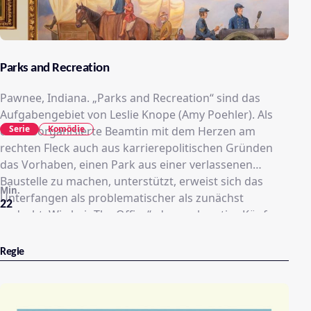
Parks and Recreation
Pawnee, Indiana. „Parks and Recreation“ sind das
Aufgabengebiet von Leslie Knope (Amy Poehler). Als
Serie
Komödie
die desorganisierte Beamtin mit dem Herzen am
rechten Fleck auch aus karrierepolitischen Gründen
das Vorhaben, einen Park aus einer verlassenen
Baustelle zu machen, unterstützt, erweist sich das
Min.
Unterfangen als problematischer als zunächst
22
gedacht. Wie bei „The Office“, dessen kreative Köpfe
auch hier verantwortlich zeichnen, wird die Heldin auf
Schritt und Tritt von einem Kamerateam in der
Regie
wohlvertrauten Dokutainment-Manier verfolgt.