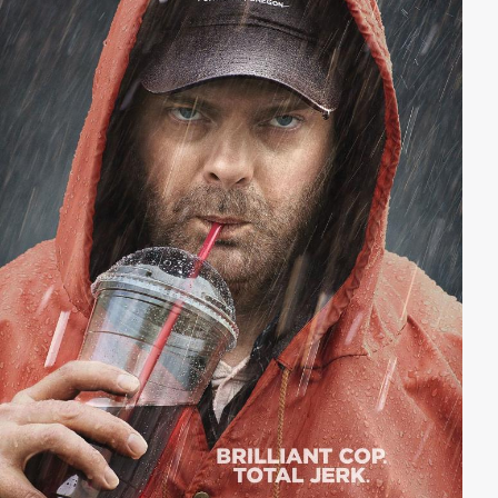
ein zu großer Faktor. Katie fühlt sich indes immer mehr
von Paul angezogen, der noch einmal ein Eck älter ist
als Dan. Die Leserschaft von Katie wächst und gedeiht,
doch ihre furchtlosen Schilderungen beginnen mit der
Zeit zu bröckeln und die dunkelsten Teile ihrer
Vergangenheit kommen an die Oberfläche.