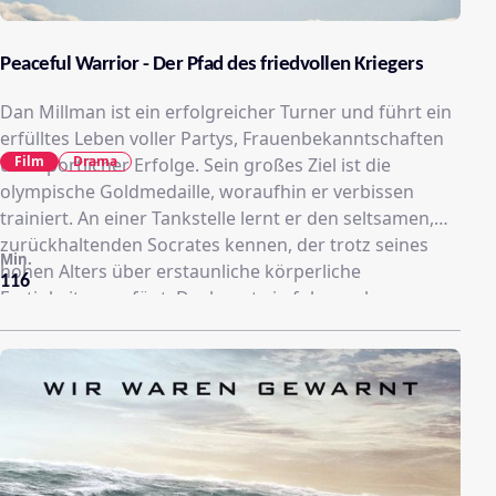
Peaceful Warrior - Der Pfad des friedvollen Kriegers
Dan Millman ist ein erfolgreicher Turner und führt ein
erfülltes Leben voller Partys, Frauenbekanntschaften
Film
Drama
und sportlicher Erfolge. Sein großes Ziel ist die
olympische Goldmedaille, woraufhin er verbissen
trainiert. An einer Tankstelle lernt er den seltsamen,
zurückhaltenden Socrates kennen, der trotz seines
Min.
hohen Alters über erstaunliche körperliche
116
Fertigkeiten verfügt. Doch erst ein folgenschwerer
Verkehrsunfall reißt Dan aus der Bahn: Ein Bein wird
so zerschmettert, das ihm die Ärzte keine Chance auf
eine Rückkehr zum Sport zutrauen. Nur der weise
Socrates scheint noch an die Möglichkeit zu glauben
und wird zum Mentor für Dan, motiviert ihn mit
geistigen wie körperlichen Lektionen und führt ihn auf
den geistigen Pfad des „Friedvollen Kriegers“.