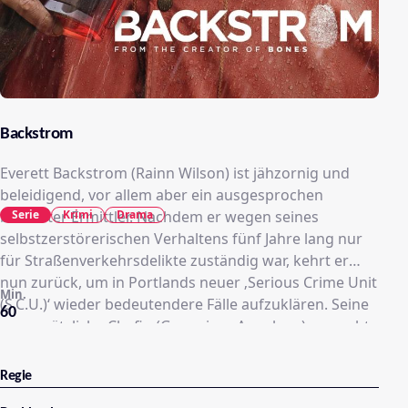
Backstrom
Everett Backstrom (Rainn Wilson) ist jähzornig und
beleidigend, vor allem aber ein ausgesprochen
Serie
Krimi
Drama
brillianter Ermittler. Nachdem er wegen seines
selbstzerstörerischen Verhaltens fünf Jahre lang nur
für Straßenverkehrsdelikte zuständig war, kehrt er
nun zurück, um in Portlands neuer ‚Serious Crime Unit
Min.
(S.C.U.)‘ wieder bedeutendere Fälle aufzuklären. Seine
60
gegensätzliche Chefin (Genenieve Angelson) versucht,
ihn emotional unter Kontrolle zu halten.
Regie