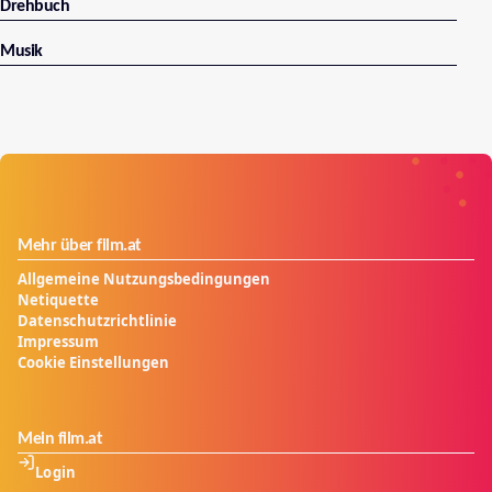
Drehbuch
Musik
Mehr über film.at
Allgemeine Nutzungsbedingungen
Netiquette
Datenschutzrichtlinie
Impressum
Cookie Einstellungen
Mein film.at
Login