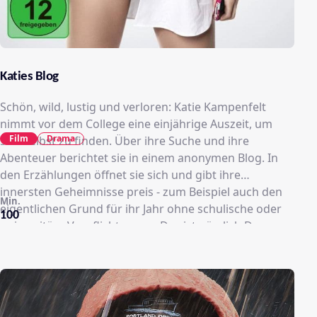
Katies Blog
Schön, wild, lustig und verloren: Katie Kampenfelt
nimmt vor dem College eine einjährige Auszeit, um
Film
Drama
sich selbst zu finden. Über ihre Suche und ihre
Abenteuer berichtet sie in einem anonymen Blog. In
den Erzählungen öffnet sie sich und gibt ihre
innersten Geheimnisse preis - zum Beispiel auch den
Min.
eigentlichen Grund für ihr Jahr ohne schulische oder
100
universitäre Verpflichtungen: Das ist nämlich Dan
Gallo, der über 30 Jahre alt ist und eigentlich eine
gleichaltrige Freundin hat, aber eine intime Beziehung
zu Katie pflegt. Sie ist der Meinung, er solle mit seiner
Freundin Schluss machen und nur noch mit ihr
zusammensein, doch für ihn ist der Altersunterschied