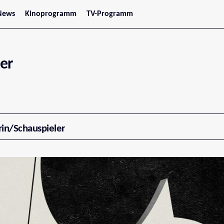
News
Kinoprogramm
TV-Programm
tars
Jetzt im Kino
treaming
Demnächst im Kino
Wien
Niederösterreich
ger
Oberösterreich
Steiermark
Burgenland
Kärnten
Salzburg
Tirol
Vorarlberg
rin/Schauspieler