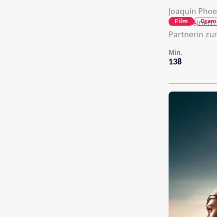
Joaquin Phoen
Film
Dram
er mit einem
Partnerin zur
Min.
138