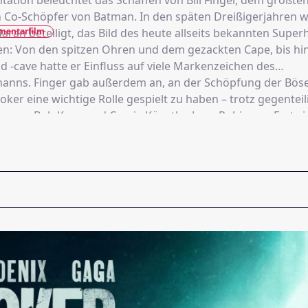
ation beleuchtet das Schaffen von Bill Finger, dem größten
Co-Schöpfer von Batman. In den späten Dreißigerjahren w
mentarfilm
aran beteiligt, das Bild des heute allseits bekannten Super
en: Von den spitzen Ohren und dem gezackten Cape, bis hi
 -cave hatte er Einfluss auf viele Markenzeichen des
anns. Finger gab außerdem an, an der Schöpfung der Bös
oker eine wichtige Rolle gespielt zu haben – trotz gegenteil
 von Bob Kane und Comic-Künstler Jerry Robinson. Erst vie
igentlichen Arbeit wird Finger allmählich der Ruhm zuteil, 