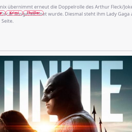
ix übernimmt erneut die Doppelrolle des Arthur Fleck/Joker
a
Krimi
Thriller
 Oscar ausgezeichnet wurde. Diesmal steht ihm Lady Gaga 
 Seite.