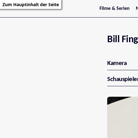
Zum Hauptinhalt der Seite
Filme & Serien
Trailer
S
Kritiken
S
Filmarchiv
Serienarchiv
Bill Fin
Kamera
Schauspiele