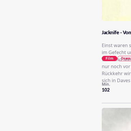
Jacknife - V
Einst waren 
im Gefecht u
Film
Dram
Während Megs
nur noch vor
Rückkehr wir
sich in Daves
Min.
102