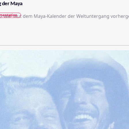
g der Maya
mentation
2 war laut dem Maya-Kalender der Weltuntergang vorherg