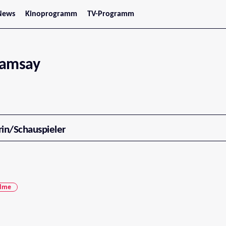
News
Kinoprogramm
TV-Programm
tars
Jetzt im Kino
treaming
Demnächst im Kino
Wien
Niederösterreich
Ramsay
Oberösterreich
Steiermark
Burgenland
Kärnten
Salzburg
Tirol
Vorarlberg
rin/Schauspieler
ilme