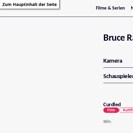
Zum Hauptinhalt der Seite
Filme & Serien
Trailer
S
Kritiken
S
Filmarchiv
Serienarchiv
Bruce 
Kamera
Schauspiele
Curdled
Film
Kultf
Min.