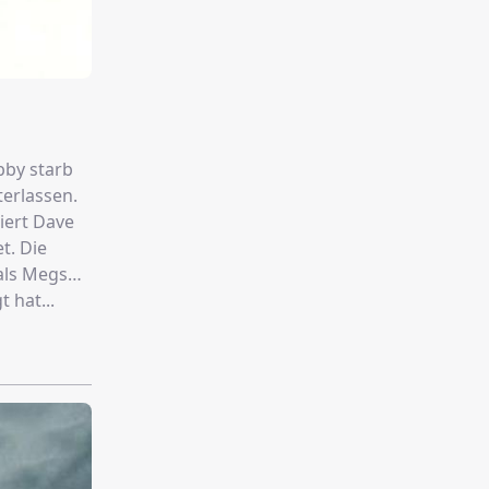
bby starb
erlassen.
iert Dave
t. Die
 als Megs
 hat...