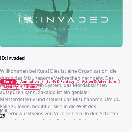
ID: Invaded
Willkommen bei Kura! Dies ist eine Organisation, die
durch das Mizuhanome Verbrechen nachgeht. Das
Serie
Animation
Sci-Fi & Fantasy
Action & Adventure
Mizuhanome ist ein System, das Mordabsichten
Mystery
Drama
aufspüren kann. Sakaido ist ein genialer
Meisterdetektiv und steuert das Mizuhanome. Um die
Fälle zu lösen, begibt er sich in die Welt des
Min.
Unterbewusstseins von Verbrechern. In den Schatten
25
seiner brutalen und rätselhaften Fälle lauert der
Schöpfer der Serienmörder, John Walker. Wohin wird