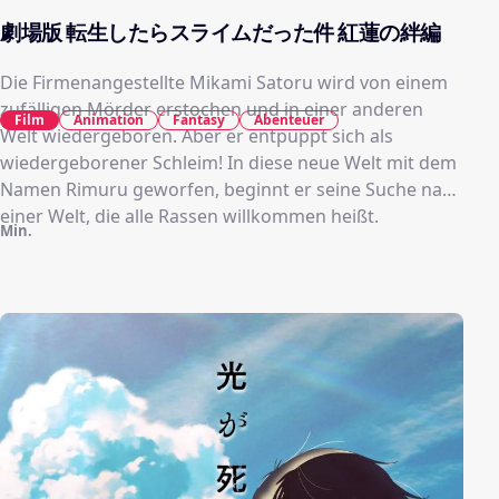
劇場版 転生したらスライムだった件 紅蓮の絆編
Die Firmenangestellte Mikami Satoru wird von einem
zufälligen Mörder erstochen und in einer anderen
Film
Animation
Fantasy
Abenteuer
Welt wiedergeboren. Aber er entpuppt sich als
wiedergeborener Schleim! In diese neue Welt mit dem
Namen Rimuru geworfen, beginnt er seine Suche nach
einer Welt, die alle Rassen willkommen heißt.
Min.