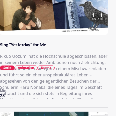
Sing "Yesterday" for Me
Rikuo Uozumi hat die Hochschule abgeschlossen, aber
in seinem Leben weder Ambitionen noch Zielrichtung.
Serie
Animation
Drama
Er beginnt daher einen Job in einem Mischwarenladen
und führt so ein eher unspektakuläres Leben –
abgesehen von den gelegentlichen Besuchen der
Schülerin Haru Nonaka, die eines Tages im Geschäft
Min.
auftaucht und die sich stets in Begleitung ihres
23
Haustiers, eines Raben, befindet. Auch Rikuos Ex-
Freundin und ehemalige Klassenkameradin Shinako
erscheint eines Tages im Laden. Shinako, für die Rikuo