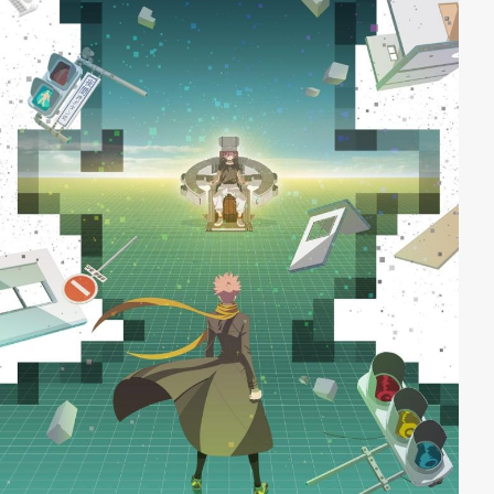
insgeheim immer noch Gefühle hegt, strebt eine
Karriere als Lehrerin an. Mit den beiden Frauen und
weiteren Menschen, die im Rahmen seiner Arbeit in
Rikuos Leben treten, wird für ihn ein neuer
Lebensabschnitt angestoßen und er beginnt damit,
sich und seine aktuelle Situation mehr zu hinterfragen.