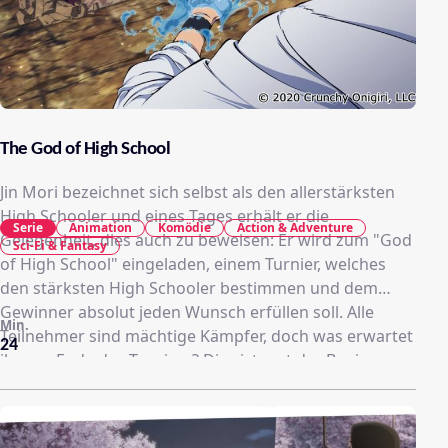
The God of High School
Jin Mori bezeichnet sich selbst als den allerstärksten
High Schooler und eines Tages erhält er die
Serie
Animation
Komödie
Action & Adventure
Gelegenheit, dies auch zu beweisen: Er wird zum "God
Sci-Fi & Fantasy
of High School" eingeladen, einem Turnier, welches
den stärksten High Schooler bestimmen und dem
Gewinner absolut jeden Wunsch erfüllen soll. Alle
Min.
Teilnehmer sind mächtige Kämpfer, doch was erwartet
24
ihn am Ende des Turniers? Dies ist erst der Beginn
einer atemberaubenden Reihe eindrucksvoller
Kämpfe!