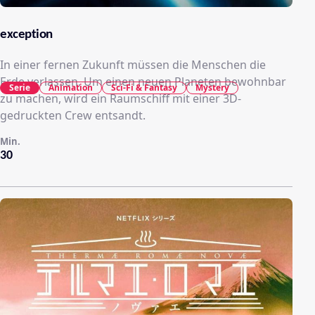
exception
In einer fernen Zukunft müssen die Menschen die
Erde verlassen. Um einen neuen Planeten bewohnbar
Serie
Animation
Sci-Fi & Fantasy
Mystery
zu machen, wird ein Raumschiff mit einer 3D-
gedruckten Crew entsandt.
Min.
30