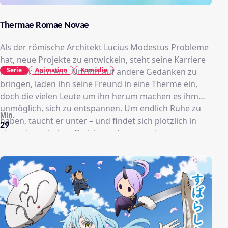
Thermae Romae Novae
Als der römische Architekt Lucius Modestus Probleme
hat, neue Projekte zu entwickeln, steht seine Karriere
Serie
Animation
Komödie
kurz vor dem Aus. Um ihn auf andere Gedanken zu
bringen, laden ihn seine Freund in eine Therme ein,
doch die vielen Leute um ihn herum machen es ihm
unmöglich, sich zu entspannen. Um endlich Ruhe zu
Min.
haben, taucht er unter – und findet sich plötzlich in
29
einem japanischen Badehaus des zwanzigsten
Jahrhunderts wieder! Und was er dort entdeckt,
fasziniert seinen Erfindergeist, sodass er sich bei
seiner Rückkehr sofort daran macht, Pläne zu
entwerfen, um die modernen Entwicklungen in seine
Zeit zu übertragen, was sich als schwieriger
herausstellt, als zunächst gedacht ...