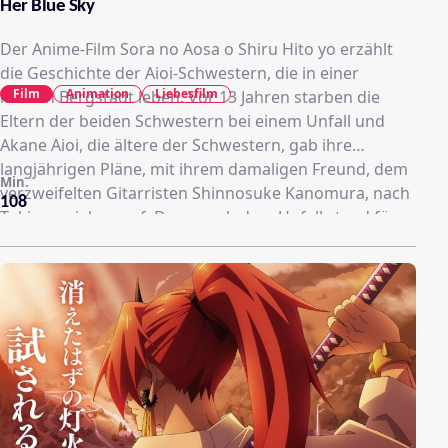
Her Blue Sky
Der Anime-Film Sora no Aosa o Shiru Hito yo erzählt
die Geschichte der Aioi-Schwestern, die in einer
Film
Animation
Liebesfilm
kleinen Bergstadt leben. Vor 13 Jahren starben die
Eltern der beiden Schwestern bei einem Unfall und
Akane Aioi, die ältere der Schwestern, gab ihre
langjährigen Pläne, mit ihrem damaligen Freund, dem
Min.
verzweifelten Gitarristen Shinnosuke Kanomura, nach
108
Tokio zu ziehen auf. Denn nach dem Unfall stand für
sie ihre Schwester Aoi an oberster Stelle. So warf sie
ihren Traum hin, um sich um ihre kleine Schwester zu
kümmern. Aoi – die das zweite Jahr der Oberschule
besucht und selbst eine Karriere in der Musik anstrebt
– sieht sich jedoch nur als einen Klotz am Bein ihrer
großen Schwester und fühlt sich schuldig dafür, sie an
der Verwirklichung ihres Lebensweges gehindert zu
haben …