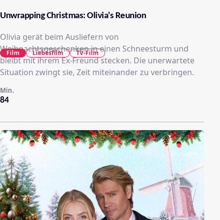
Unwrapping Christmas: Olivia's Reunion
Olivia gerät beim Ausliefern von
Weihnachtsgeschenken in einen Schneesturm und
Film
Liebesfilm
TV-Film
bleibt mit ihrem Ex-Freund stecken. Die unerwartete
Situation zwingt sie, Zeit miteinander zu verbringen.
Min.
84