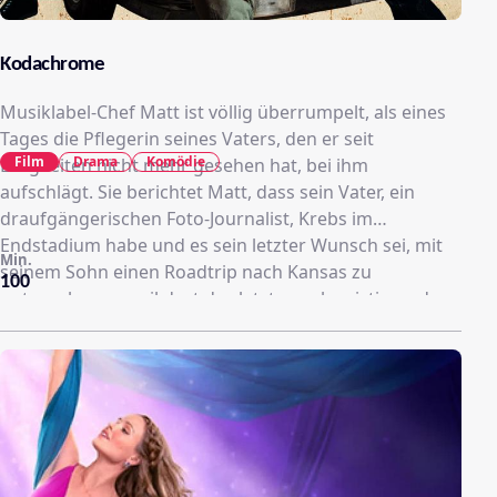
Kodachrome
Musiklabel-Chef Matt ist völlig überrumpelt, als eines
Tages die Pflegerin seines Vaters, den er seit
Film
Drama
Komödie
Ewigkeiten nicht mehr gesehen hat, bei ihm
aufschlägt. Sie berichtet Matt, dass sein Vater, ein
draufgängerischen Foto-Journalist, Krebs im
Endstadium habe und es sein letzter Wunsch sei, mit
Min.
seinem Sohn einen Roadtrip nach Kansas zu
100
unternehmen, weil dort das letzte noch existierende
Labor stehe, das noch Kodachrome-Bilder entwickelt.