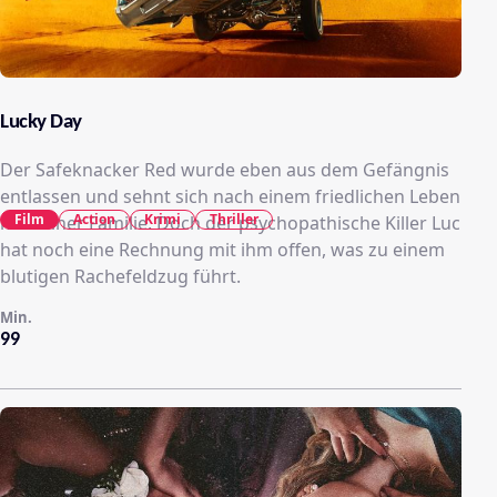
Lucky Day
Der Safeknacker Red wurde eben aus dem Gefängnis
entlassen und sehnt sich nach einem friedlichen Leben
Film
Action
Krimi
Thriller
mit seiner Familie. Doch der psychopathische Killer Luc
hat noch eine Rechnung mit ihm offen, was zu einem
blutigen Rachefeldzug führt.
Min.
99