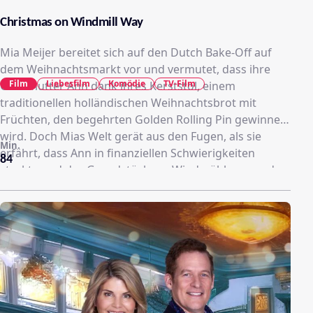
Christmas on Windmill Way
Mia Meijer bereitet sich auf den Dutch Bake-Off auf
dem Weihnachtsmarkt vor und vermutet, dass ihre
Film
Liebesfilm
Komödie
TV-Film
Großmutter Ann dank ihres Kerststol, einem
traditionellen holländischen Weihnachtsbrot mit
Früchten, den begehrten Golden Rolling Pin gewinnen
wird. Doch Mias Welt gerät aus den Fugen, als sie
Min.
erfährt, dass Ann in finanziellen Schwierigkeiten
84
steckte und das Grundstück am Windmühlenweg, das
seit Generationen im Besitz ihrer Familie ist, verkaufen
musste. Erschwerend kommt hinzu, dass es sich bei
dem Käufer um Mias ehemaligen Freund, den
Bauunternehmer Brady Schaltz, handelt, der Mia und
Ann mitteilen muss, dass das historische holländische
Sägewerk der Familie Meijer, das seit 90 Jahren für
seine feinen Mühlenarbeiten und schönen Holzmöbel
bekannt ist, abgerissen werden soll, um ein luxuriöses