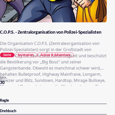
C.O.P.S. - Zentralorganisation von Polizei-Spezialisten
Die Organisation C.O.P.S. (Zentraleorganisation von
Polizei-Spezialisten) sorgt in der Großstadt von
Serie
Animation
Action & Adventure
Empire-City für Recht und Gerechtigkeit und beschützt
die Bevölkerung vor „Big Boss“ und seiner
Gangsterbande. Obwohl es manchmal schwer wird,
behalten Bulletproof, Highway Mainfrane, Longarm,
Min.
Bowzer und Blitz, Sundown, Hardtop, Mirage Bullseye,
30
Mace und Barricade immer die Oberhand gegen Big
Boss, Berserko, Rock Krucher Ms. Demeanor, Turbo
Tutone, Doktor Bad Vibes, Buttons Mc Boom Booom
Regie
und Nightschade. Mit dem Wahlspruch „Wir sind
immer einsatzbereit“ haben die C.O.P.S. immer alles im
Drehbuch