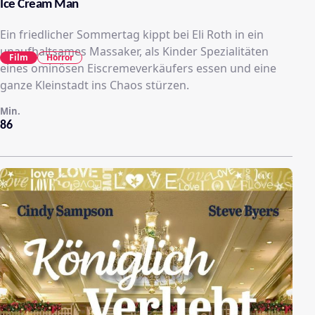
Ice Cream Man
Ein friedlicher Sommertag kippt bei Eli Roth in ein
unaufhaltsames Massaker, als Kinder Spezialitäten
Film
Horror
eines ominösen Eiscremeverkäufers essen und eine
ganze Kleinstadt ins Chaos stürzen.
Min.
86