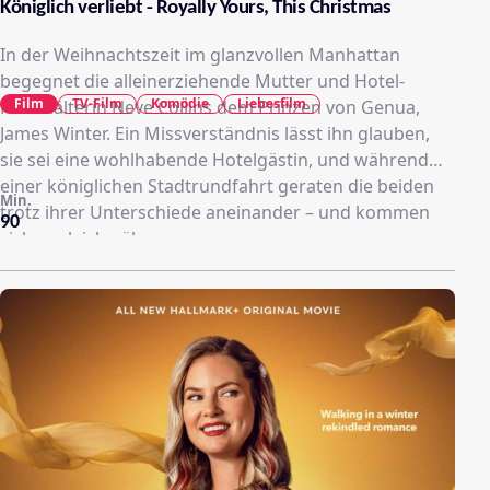
Königlich verliebt - Royally Yours, This Christmas
In der Weihnachtszeit im glanzvollen Manhattan
begegnet die alleinerziehende Mutter und Hotel-
Film
TV-Film
Komödie
Liebesfilm
Haushälterin Neve Collins dem Prinzen von Genua,
James Winter. Ein Missverständnis lässt ihn glauben,
sie sei eine wohlhabende Hotelgästin, und während
einer königlichen Stadtrundfahrt geraten die beiden
Min.
trotz ihrer Unterschiede aneinander – und kommen
90
sich zugleich näher.