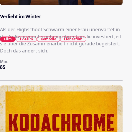
Verliebt im Winter
Als der Highschool-Schwarm einer Frau unerwartet in
das Süßwarenunternehmen ihrer Familie investiert, ist
Film
TV-Film
Komödie
Liebesfilm
sie über die Zusammenarbeit nicht gerade begeistert.
Doch das ändert sich.
Min.
85