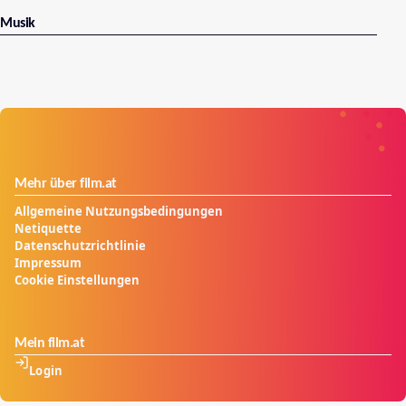
Griff! (Text: Officer Mace alias Kai Schütz)
Musik
Mehr über film.at
Allgemeine Nutzungsbedingungen
Netiquette
Datenschutzrichtlinie
Impressum
Cookie Einstellungen
Mein film.at
Login