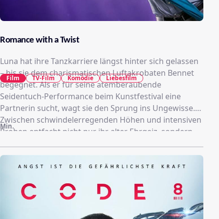
Romance with a Twist
Luna hat ihre Tanzkarriere längst hinter sich gelassen
– bis sie dem charismatischen Luftakrobaten Bennet
Film
TV-Film
Komödie
Liebesfilm
begegnet. Als er für seine atemberaubende
Seidentuch-Performance beim Kunstfestival eine
Partnerin sucht, wagt sie den Sprung ins Ungewisse.
Zwischen schwindelerregenden Höhen und intensiven
Min.
Proben entfacht nicht nur ihr alter Ehrgeiz, sondern
auch ein Prickeln, das nichts mit der Angst vor dem
Fallen zu tun hat. Doch kann Luna ihre Zweifel
überwinden und mit Bennet gemeinsam die Bühne
erobern?