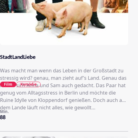
StadtLandLiebe
Was macht man wenn das Leben in der Großstadt zu
stressig wird? genau, man zieht auf’s Land. Genau das
Film
Komödie
haben sich Anna und Sam auch gedacht. Das Paar hat
genug vom Alltagsstress in Berlin und möchte die
Ruine Idylle von Kloppendorf genießen. Doch auch auf
dem Lande läuft nicht alles, wie gewollt…
Min.
88