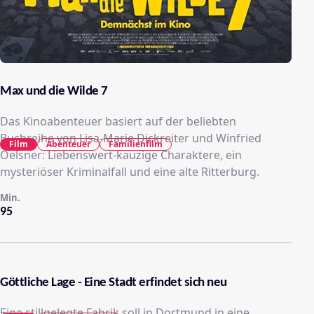
Max und die Wilde 7
Das Kinoabenteuer basiert auf der beliebten
Buchreihe von Lisa-Marie Dickreiter und Winfried
Film
Abenteuer
Familienfilm
Oelsner: Liebenswert-kauzige Charaktere, ein
mysteriöser Kriminalfall und eine alte Ritterburg.
Min.
95
Göttliche Lage - Eine Stadt erfindet sich neu
Eine stillgelegte Fabrik soll in Dortmund in eine