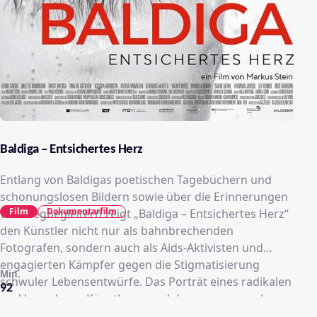
Baldiga – Entsichertes Herz
Entlang von Baldigas poetischen Tagebüchern und
schonungslosen Bildern sowie über die Erinnerungen
Film
Dokumentarfilm
von Wegbegleitern zeigt „Baldiga – Entsichertes Herz“
den Künstler nicht nur als bahnbrechenden
Fotografen, sondern auch als Aids-Aktivisten und
engagierten Kämpfer gegen die Stigmatisierung
Min.
schwuler Lebensentwürfe. Das Porträt eines radikalen
92
und komplexen Künstlers – und der sagenumwobenen
queeren West-Berliner Szene der 80er und frühen 90er