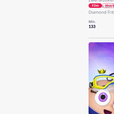
Zwei Musike
Film
Musik
Durchbruch 
Diamond-Tri
Min.
133