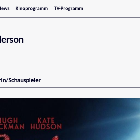
News
Kinoprogramm
TV-Programm
tars
Jetzt im Kino
treaming
Demnächst im Kino
Wien
Niederösterreich
derson
Oberösterreich
Steiermark
Burgenland
Kärnten
Salzburg
Tirol
Vorarlberg
rin/Schauspieler