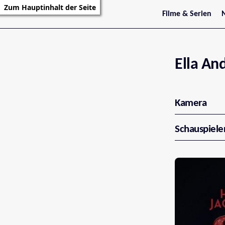
Zum Hauptinhalt der Seite
Filme & Serien
Trailer
S
Kritiken
S
Filmarchiv
Serienarchiv
Ella An
Kamera
Schauspiele