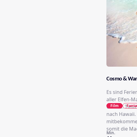
Cosmo & Wan
Es sind Feri
aller Elfen-M
Film
Fanta
Urlaub. Timm
nach Hawaii.
mitbekommen
somit die Ma
Min.