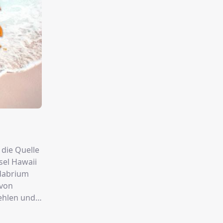
 die Quelle
sel Hawaii
adabrium
avon
ehlen und