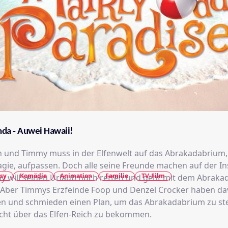
da - Auwei Hawaii!
en und Timmy muss in der Elfenwelt auf das Abrakadabrium,
agie, aufpassen. Doch alle seine Freunde machen auf der In
sy
Komödie
Animation
Familie
TV-Film
y will seinen Urlaub noch retten und geht mit dem Abrak
 Aber Timmys Erzfeinde Foop und Denzel Crocker haben d
 und schmieden einen Plan, um das Abrakadabrium zu st
cht über das Elfen-Reich zu bekommen.