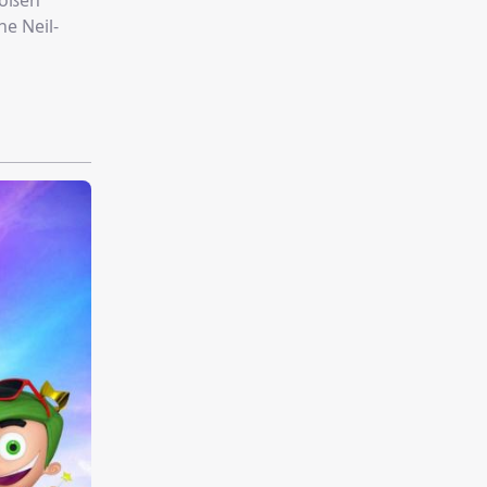
roßen
e Neil-