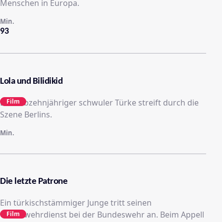
Menschen in Europa.
Min.
93
Lola und Bilidikid
Ein siebzehnjähriger schwuler Türke streift durch die
Film
Szene Berlins.
Min.
Die letzte Patrone
Ein türkischstämmiger Junge tritt seinen
Grundwehrdienst bei der Bundeswehr an. Beim Appell
Film