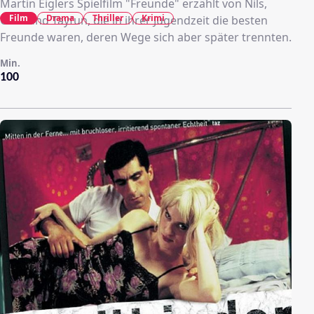
Martin Eiglers Spielfilm "Freunde" erzählt von Nils,
Film
Drama
Thriller
Krimi
Caro und Tayfun, die in ihrer Jugendzeit die besten
Freunde waren, deren Wege sich aber später trennten.
Min.
100