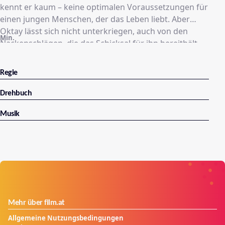
kennt er kaum – keine optimalen Voraussetzungen für
einen jungen Menschen, der das Leben liebt. Aber
Oktay lässt sich nicht unterkriegen, auch von den
Min.
Nackenschlägen, die das Schicksal für ihn bereithält.
Regisseur und Autor Yilmaz Arslan gelingt ein
sensibler Blick auf unsere Welt durch die Augen eines
Regie
Kindes. Er zeigt uns in metaphernreichen Bildern die
schönen und die hässlichen Seiten des Lebens.
Drehbuch
Musik
Mehr über film.at
Allgemeine Nutzungsbedingungen