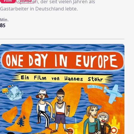
Film
Drama
Vater inspirieren, der seit vielen Jahren als
Gastarbeiter in Deutschland lebte.
Min.
85