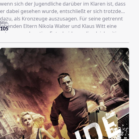
wenn sich der Jugendliche darüber im Klaren ist, dass
er dabei gesehen wurde, entschließt er sich trotzdem
dazu, als Kronzeuge auszusagen. Für seine getrennt
Min.
lebenden Eltern Nikola Walter und Klaus Witt eine
105
schwere und mutige Entscheidung, die gleichzeitig
eine große Belastung für alle darstellt. Um die Familie
zu schützen, werden die junge Beamtin Sarah Brandt
und ihre Kollegen Marleen Westermann und Mario
Lobeck mit die Überwachung beauftragt. Trotz aller
Vorsichtsmaßnahmen kommt es vor Ort zur
Katastrophe.