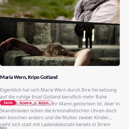
Maria Wern, Kripo Gotland
Eigentlich hat sich Maria Wern durch Ihre Versetzung
auf die ruhige Insel Gotland beruflich mehr Ruhe
Serie
Drama
Krimi
versprochen, nachdem Ihr Mann gestorben ist. Aber in
Skandinavien ticken die kriminalistischen Uhren doch
ein bisschen anders und die Mutter zweier Kinder
sieht sich statt mit Ladendiebstahl bereits in Ihrem
Min.