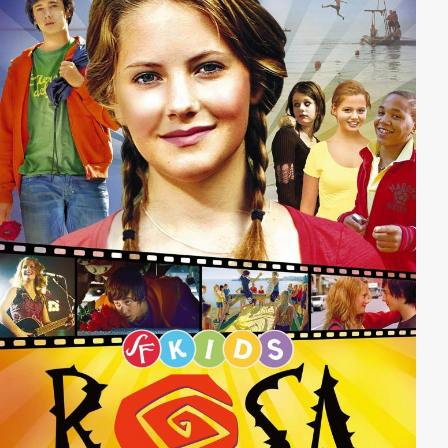
Polizistin findet sie heraus, dass gegen Lindholm
mehrfach Anzeige wegen schwerer Körperverletzung
erstattet wurde. Außerdem betrieb er zusammen mit
Polizeichef Christer Bure eine Firma für Sportartikel,
die offenbar zur Tarnung von Drogengeschäften
diente. Stichhaltige Beweise gibt es dafür leider nicht.