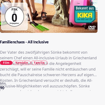
Familienchaos - All Inclusive
Der Vater des zwölfjährigen Sönke bekommt von
seinem Chef einen All-inclusive-Urlaub in Griechenland
Film
Komödie
Familie
in Aussicht gestellt. Als sich die Angelegenheit
zerschlägt, will er seine Familie nicht enttäuschen und
bucht die Pauschalreise schweren Herzens auf eigene
Kosten. In Griechenland versucht er deshalb, die All-
Min.
inclusive-Möglichkeiten voll auszuschöpfen. Sönke
90
hingegen, der sich zuhause vorsichtshalber von seiner
Freundin Sophie getrennt hatte, muss feststellen, dass
er offenbar doch nicht so anziehend auf das weibliche