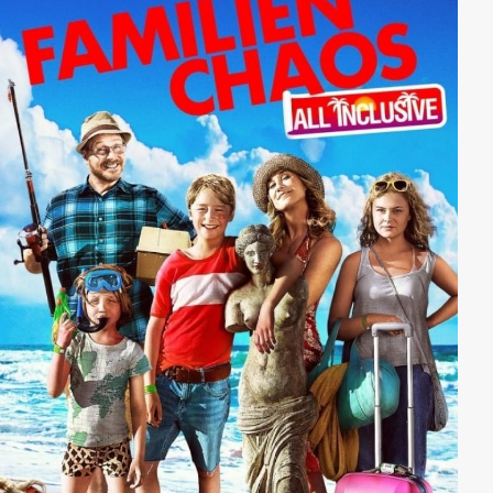
erhielten. Die Spur führt zu einer militanten
linksextremistischen Gruppe, die in den 70er Jahren
einen nie ganz geklärten Sprengstoffanschlag auf
einen Luftwaffenstützpunkt verübte. Angeführt wurde
die Gruppe namens „Der Rote Wolf“ von dem
charismatischen Ideologen Ragnwald. Jahrzehntelang
war der fanatische Aktivist in den Untergrund
abgetaucht, doch nun ist er zurückgekehrt, um seine
Genossen zu einem konspirativen Treffen
zusammenzurufen.