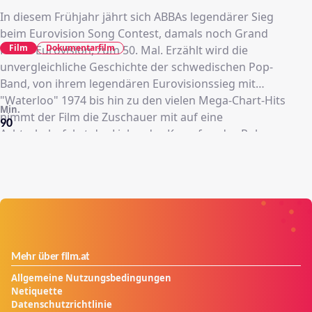
In diesem Frühjahr jährt sich ABBAs legendärer Sieg
beim Eurovision Song Contest, damals noch Grand
Film
Dokumentarfilm
Prix d' Eurovision, zum 50. Mal. Erzählt wird die
unvergleichliche Geschichte der schwedischen Pop-
Band, von ihrem legendären Eurovisionssieg mit
"Waterloo" 1974 bis hin zu den vielen Mega-Chart-Hits
Min.
nimmt der Film die Zuschauer mit auf eine
90
Achterbahnfahrt der Liebe, des Kampfes, des Ruhmes
und natürlich ihrer Songs, die die Zeit überdauert
haben.
Mehr über film.at
Allgemeine Nutzungsbedingungen
Netiquette
Datenschutzrichtlinie