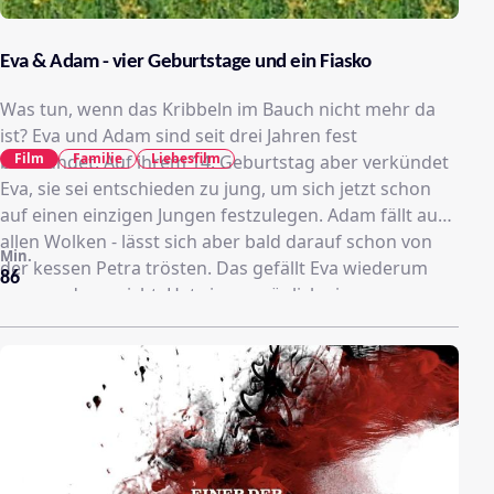
Eva & Adam - vier Geburtstage und ein Fiasko
Was tun, wenn das Kribbeln im Bauch nicht mehr da
ist? Eva und Adam sind seit drei Jahren fest
Film
Familie
Liebesfilm
befreundet. Auf ihrem 14. Geburtstag aber verkündet
Eva, sie sei entschieden zu jung, um sich jetzt schon
auf einen einzigen Jungen festzulegen. Adam fällt aus
allen Wolken - lässt sich aber bald darauf schon von
Min.
der kessen Petra trösten. Das gefällt Eva wiederum
86
ganz und gar nicht. Hat sie womöglich einen
Riesenfehler begangen? Drei weitere
Geburtstagspartys und eine schrecklich peinliche
Schulaufführung braucht Eva, um sich darüber klar zu
werden, aber so einfach lässt Adam sich nicht
zurückgewinnen ...