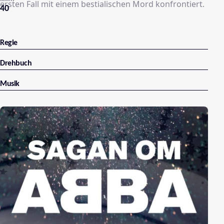
ersten Fall mit einem bestialischen Mord konfrontiert.
40
Regie
Drehbuch
Musik