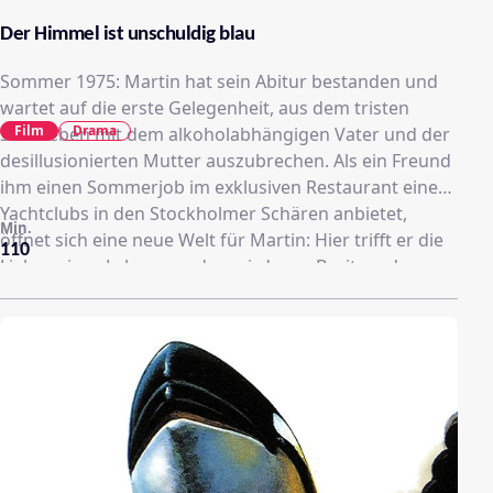
Der Himmel ist unschuldig blau
Sommer 1975: Martin hat sein Abitur bestanden und
wartet auf die erste Gelegenheit, aus dem tristen
Film
Drama
Stadtleben mit dem alkoholabhängigen Vater und der
desillusionierten Mutter auszubrechen. Als ein Freund
ihm einen Sommerjob im exklusiven Restaurant eines
Yachtclubs in den Stockholmer Schären anbietet,
Min.
öffnet sich eine neue Welt für Martin: Hier trifft er die
110
Liebe seines Lebens, und er wird vom Besitzer des
Restaurants, einem halbseidenen Playboy, unter die
Fittiche genommen. Ein unvergesslicher Sommer
wartet auf Martin. Doch bevor er richtig versteht, was
um ihn herum geschieht, findet er sich im Mittelpunkt
eines der größten Drogenskandale der schwedischen
Kriminalgeschichte wieder.