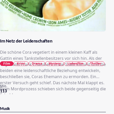
Im Netz der Leidenschaften
Die schöne Cora vegetiert in einem kleinen Kaff als
Gattin eines Tankstellenbesitzers vor sich hin. Als der
Film
Krimi
Drama
Mystery
Liebesfilm
Thriller
Vagabund Frank Chambers in die Stadt kommt und die
beiden eine leidenschaftliche Beziehung entwickeln,
beschließen sie, Coras Ehemann zu ermorden. Ein
erster Versuch geht schief. Das nächste Mal klappt es.
Min.
Beim Mordprozess schieben sich beide gegenseitig die
113
Schuld zu.
Musik