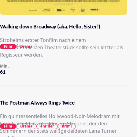
Walking down Broadway (aka. Hello, Sister!)
Stroheims erster Tonfilm nach einem
Film
Drama
unveröffentlichten Theaterstück sollte sein letzter als
Regisseur werden.
Min.
61
The Postman Always Rings Twice
Ein quintessentielles Hollywood-Noir-Melodram mit
John Garfield als glücklosem Streuner, der dem
Film
Drama
Thriller
Krimi
Schimmern der stets weißgekleideten Lana Turner