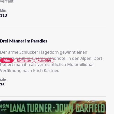
verfällt.
Min.
113
Drei Männer im Paradies
Der arme Schlucker Hagedorn gewinnt einen
Winterurlaub in einem Grandhotel in den Alpen. Dort
Film
Romanze
Komödie
hofiert man ihn als vermeintlichen Multimillionär.
Verfilmung nach Erich Kästner.
Min.
75