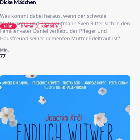
Dicke Mädchen
Was kommt dabei heraus, wenn der schwule
Muttersohn und Bankkaufmann Sven Ritter sich in den
Film
Drama
Komödie
Familienvater Daniel verliebt, der Pfleger und
Hausfreund seiner dementen Mutter Edeltraut ist?
Min.
77