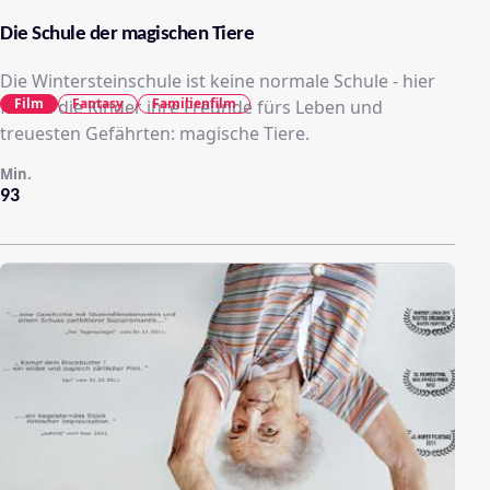
Die Schule der magischen Tiere
Die Wintersteinschule ist keine normale Schule - hier
Film
Fantasy
Familienfilm
finden die Kinder ihre Freunde fürs Leben und
treuesten Gefährten: magische Tiere.
Min.
93