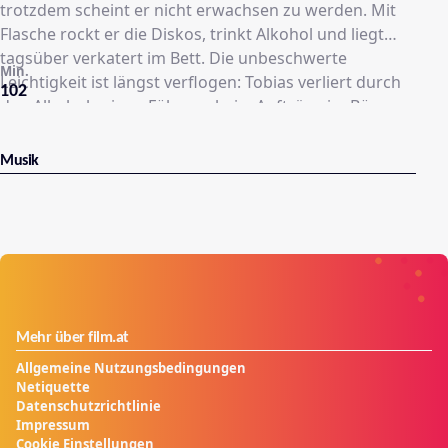
trotzdem scheint er nicht erwachsen zu werden. Mit
Flasche rockt er die Diskos, trinkt Alkohol und liegt
tagsüber verkatert im Bett. Die unbeschwerte
Min.
Leichtigkeit ist längst verflogen: Tobias verliert durch
102
den Alkohol seinen Führerschein, Aufträge im Büro,
das Liebesleben mit seiner Frau und die Freude an
seinen Kindern. Als Tobias die Erkenntnis kommt, sich
Musik
von Flasche trennen zu müssen ist es lange schon zu
spät. Eine flotte Dramödie über die älteste
Männerfreundschaft der Welt.
Mehr über film.at
Allgemeine Nutzungsbedingungen
Netiquette
Datenschutzrichtlinie
Impressum
Cookie Einstellungen