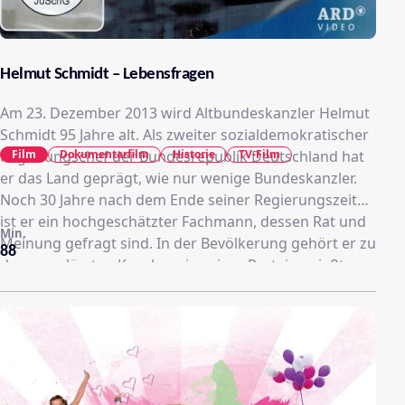
Helmut Schmidt – Lebensfragen
Am 23. Dezember 2013 wird Altbundeskanzler Helmut
Schmidt 95 Jahre alt. Als zweiter sozialdemokratischer
Film
Dokumentarfilm
Historie
TV-Film
Regierungschef der Bundesrepublik Deutschland hat
er das Land geprägt, wie nur wenige Bundeskanzler.
Noch 30 Jahre nach dem Ende seiner Regierungszeit
ist er ein hochgeschätzter Fachmann, dessen Rat und
Min.
Meinung gefragt sind. In der Bevölkerung gehört er zu
88
den populärsten Kanzlern, in seiner Partei genießt er
höchstes Ansehen; selbst seine damaligen politischen
Gegner zollen ihm größten Respekt. Helmut Schmidt
hat ein erfülltes Politikerleben geführt. Die
bundesdeutsche Politik hat er seit den 1960er Jahren
mitgestaltet.