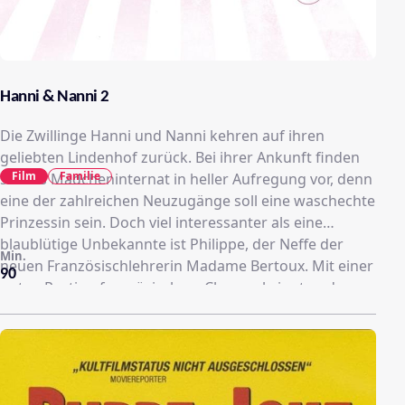
Hanni & Nanni 2
Die Zwillinge Hanni und Nanni kehren auf ihren
geliebten Lindenhof zurück. Bei ihrer Ankunft finden
Film
Familie
sie das Mädcheninternat in heller Aufregung vor, denn
eine der zahlreichen Neuzugänge soll eine waschechte
Prinzessin sein. Doch viel interessanter als eine
blaublütige Unbekannte ist Philippe, der Neffe der
Min.
neuen Französischlehrerin Madame Bertoux. Mit einer
90
guten Portion französischem Charme bringt er das
gewisse Etwas in Internat, dem sich auch die 2
Mädchen Hanni und Nanni nicht lange entziehen
können. Doch während sich im Internat die Liebe
anbahnt, ist sie zuhause in Berlin bedroht, denn
zwischen Nannis Eltern kriselt es gewaltig. Als eines