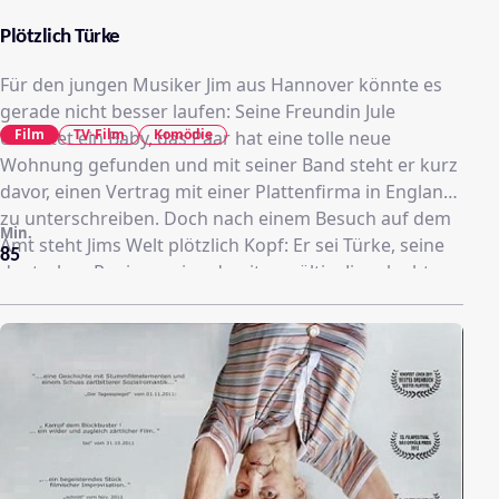
Plötzlich Türke
Für den jungen Musiker Jim aus Hannover könnte es
gerade nicht besser laufen: Seine Freundin Jule
Film
TV-Film
Komödie
erwartet ein Baby, das Paar hat eine tolle neue
Wohnung gefunden und mit seiner Band steht er kurz
davor, einen Vertrag mit einer Plattenfirma in England
zu unterschreiben. Doch nach einem Besuch auf dem
Min.
Amt steht Jims Welt plötzlich Kopf: Er sei Türke, seine
85
deutschen Papiere seien damit ungültig. Jim glaubt an
ein Versehen und begibt sich auf eine immer absurder
werdende Odyssee durch diverse Dienstzimmer. Als
gar nichts mehr geht, beschließt er, sich beim
türkischen Konsulat türkische Papiere zu besorgen,
um dann wieder Deutscher zu werden. Dafür muss er
nur noch seinen türkischen Vater Mustafa finden. Der
ist aus dem Leben seiner Mutter Ingrid verschwunden,
als Jim noch ein Baby war. "Plötzlich Türke" beruht auf