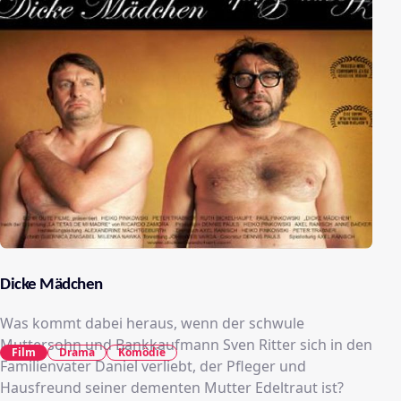
Dicke Mädchen
Was kommt dabei heraus, wenn der schwule
Muttersohn und Bankkaufmann Sven Ritter sich in den
Film
Drama
Komödie
Familienvater Daniel verliebt, der Pfleger und
Hausfreund seiner dementen Mutter Edeltraut ist?