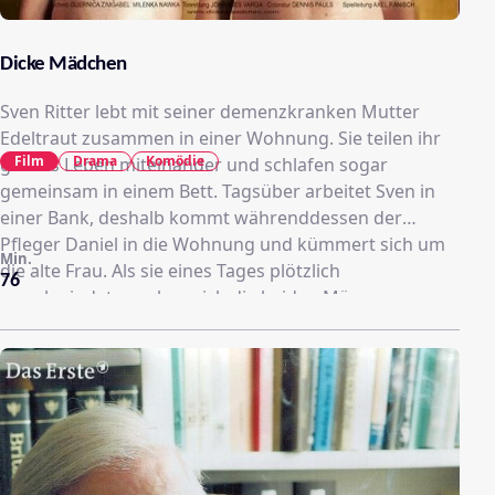
Dicke Mädchen
Sven Ritter lebt mit seiner demenzkranken Mutter
Edeltraut zusammen in einer Wohnung. Sie teilen ihr
Film
Drama
Komödie
ganzes Leben miteinander und schlafen sogar
gemeinsam in einem Bett. Tagsüber arbeitet Sven in
einer Bank, deshalb kommt währenddessen der
Pfleger Daniel in die Wohnung und kümmert sich um
Min.
die alte Frau. Als sie eines Tages plötzlich
76
verschwindet, machen sich die beiden Männer
zusammen auf die Suche nach ihr. Sie finden jedoch
nicht nur Svens Mutter Edeltraut, sondern entdecken
auch Gefühle füreinander. Als sie immer mehr Zeit
miteinander verbringen, schöpft nicht nur Daniels
Frau Verdacht, sondern auch Edeltraut. Während sich
Sven seiner Zuneigung bewusst ist, reagiert Daniel
noch zaghaft, doch die gemeinsamen Erfahrungen