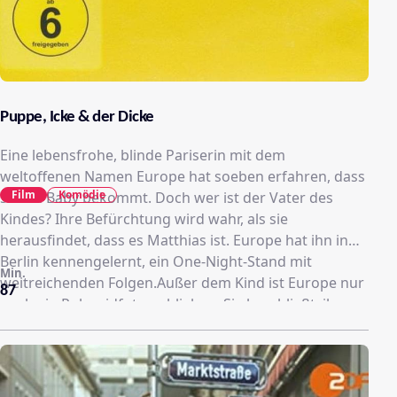
Puppe, Icke & der Dicke
Eine lebensfrohe, blinde Pariserin mit dem
weltoffenen Namen Europe hat soeben erfahren, dass
Film
Komödie
sie ein Baby bekommt. Doch wer ist der Vater des
Kindes? Ihre Befürchtung wird wahr, als sie
herausfindet, dass es Matthias ist. Europe hat ihn in
Berlin kennengelernt, ein One-Night-Stand mit
Min.
weitreichenden Folgen.Außer dem Kind ist Europe nur
87
noch ein Polaroidfoto geblieben. Sie beschließt, ihrem
Traum hinterherzujagen, Matthias zu finden und mit
ihm glücklich zu werden. Auf ihrer Reise nach Berlin
trifft sie den kleinwüchsigen Kurierfahrer Bomber
sowie auf Bruno. Während der Ur-Berliner Bomber