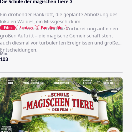
Die Schule der magischen Tiere 3
Ein drohender Bankrott, die geplante Abholzung des
lokalen Waldes, ein Missgeschick im
Film
Fantasy
Familienfilm
Naturkundemuseum und die Vorbereitung auf einen
großen Auftritt – die magische Gemeinschaft steht
auch diesmal vor turbulenten Ereignissen und großen
Entscheidungen.
Min.
103