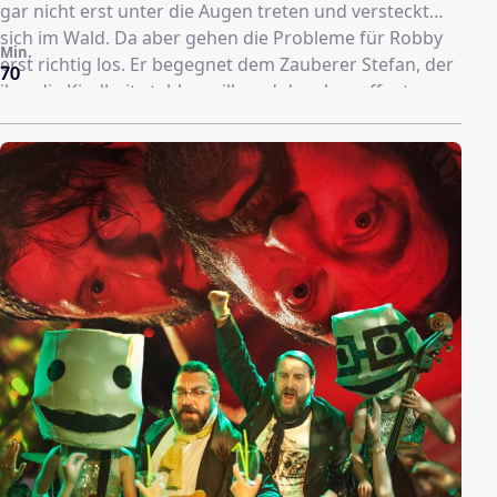
gar nicht erst unter die Augen treten und versteckt
sich im Wald. Da aber gehen die Probleme für Robby
Min.
erst richtig los. Er begegnet dem Zauberer Stefan, der
70
ihm die Kindheit stehlen will, und dem bewaffneten
Räuberhauptmann Rüdiger, der schlechtgelaunt durch
den Wald schleicht. Doch da kommt dem Jungen eine
Idee: Er könnte doch das Räubern lernen, um seine
Schwester zurückzustehlen. Dann könnte er bestimmt
auch wieder nach Hause. Und gegen den
durchtriebenen Zauberer könnte er sich dann auch
besser zur Wehr setzen. Und so geht Robby in die
Räuber-Lehre.