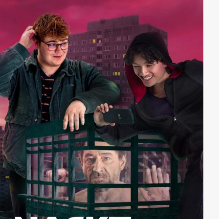
Landtagsabgeordneten, zu untersuchen. Marthaler
lässt während seiner Ermittlungen der Fall der
Unbekannten jedoch keine Ruhe und stellt weitere
Nachforschungen an, welche bald eine mögliche
Verbindungen zwischen den beiden Toten und eine
breit angelegte Verschwörung in Polit-und
Wirtschaftskreisen ans Licht bringen.