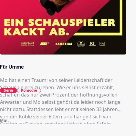
Für Umme
Mo hat einen Traum: von seiner Leidenschaft der
Schauspielerei zu leben. Wie er uns selbst erzählt,
Serie
Komödie
schaffen das nur zwei Prozent der hoffnungsvollen
Anwärter und Mo selbst gehört da leider noch lange
nicht dazu. Stattdessen lebt er mit seinen 33 Jahren
von der Kohle seiner Eltern und hangelt sich von
Min.
Casting zu Casting, meistens jedoch ohne Erfolg.