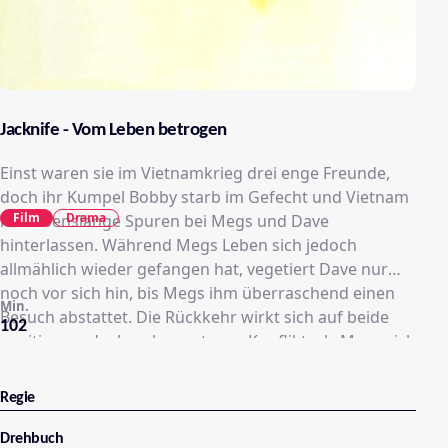
Jacknife - Vom Leben betrogen
Einst waren sie im Vietnamkrieg drei enge Freunde,
doch ihr Kumpel Bobby starb im Gefecht und Vietnam
Film
Drama
hat lebenslange Spuren bei Megs und Dave
hinterlassen. Während Megs Leben sich jedoch
allmählich wieder gefangen hat, vegetiert Dave nur
noch vor sich hin, bis Megs ihm überraschend einen
Min.
Besuch abstattet. Die Rückkehr wirkt sich auf beide
102
positiv aus, doch es kommt zum Konflikt, als Megs sich
in Daves Schwester Martha verliebt, die für Dave all die
Jahre gesorgt hat...
Regie
Drehbuch