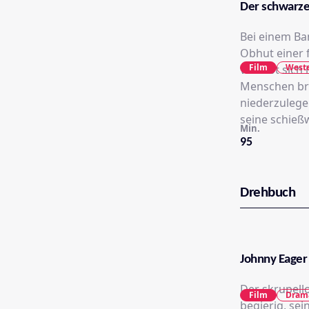
Der schwarze
Bei einem Ba
Obhut einer 
Film
West
verliebt sich
Menschen bri
niederzulege
seine schieß
Min.
95
Drehbuch
Johnny Eager
Der skrupell
Film
Dram
begierig, sei