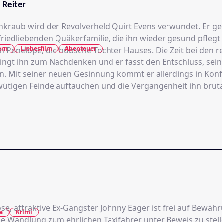
 Reiter
nkraub wird der Revolverheld Quirt Evens verwundet. Er ger
friedliebenden Quäkerfamilie, die ihn wieder gesund pflegt
ern
Liebesfilm
Abenteuer
 in Penelope, die hübsche Tochter Hauses. Die Zeit bei den r
ngt ihn zum Nachdenken und er fasst den Entschluss, sein
n. Mit seiner neuen Gesinnung kommt er allerdings in Konfli
wütigen Feinde auftauchen und die Vergangenheit ihn brutal 
ose, attraktive Ex-Gangster Johnny Eager ist frei auf Bewäh
a
Krimi
ne Wandlung zum ehrlichen Taxifahrer unter Beweis zu stell