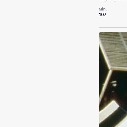
Min.
107