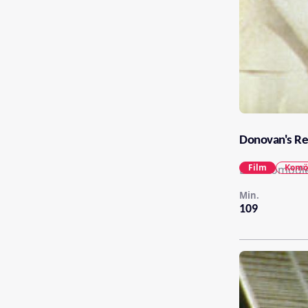
Donovan's Re
Film
Komö
Eine Komödie
Min.
109