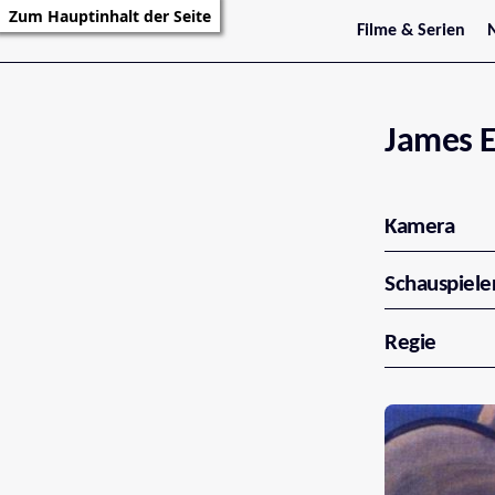
Zum Hauptinhalt der Seite
Filme & Serien
Trailer
S
Kritiken
S
Filmarchiv
Serienarchiv
James 
Kamera
Schauspiele
Regie