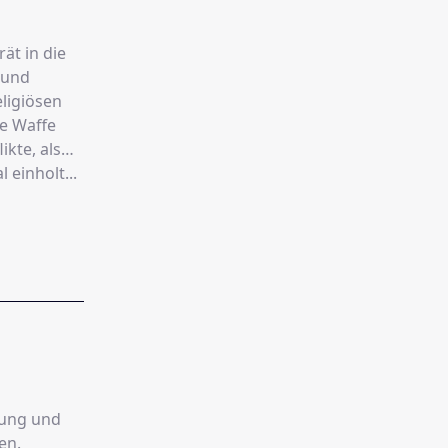
ät in die
 und
eligiösen
e Waffe
kte, als
einholt...
rung und
en.