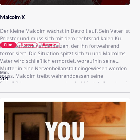
Malcolm X
Der kleine Malcolm wächst in Detroit auf. Sein Vater ist
Priester und muss sich mit dem rechtsradikalen Ku-
Film
Drama
Historie
Klux-Klan auseinandersetzen, der ihn fortwährend
terrorisiert. Die Situation spitzt sich zu und Malcolms
Vater wird schließlich ermordet, woraufhin seine
Mutter in eine Nervenheilanstalt eingewiesen werden
Min.
muss. Malcolm treibt währenddessen seine
201
Schulbildung voran, muss aber bald feststellen, dass in
den USA zu seiner Zeit bestimmte Berufe nicht für
Afroamerikaner zugänglich waren. Er gerät später auf
die schiefe Bahn und taucht in zwielichtige Kreise ab.
Als er daraufhin verhaftet wird vollzieht er einen
innerlichen Wandeln während der Haft. Er lernt den
Islam kennen und legt seinen Sklavennamen Little ab
und nennt sich nun Malcolm X. Wieder auf freiem Fuß