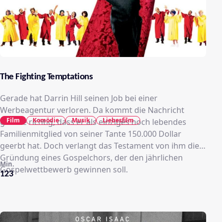
The Fighting Temptations
Gerade hat Darrin Hill seinen Job bei einer
Werbeagentur verloren. Da kommt die Nachricht
Film
Komödie
Musik
Liebesfilm
gerade richtig, dass er als einziges noch lebendes
Familienmitglied von seiner Tante 150.000 Dollar
geerbt hat. Doch verlangt das Testament von ihm die
Gründung eines Gospelchors, der den jährlichen
Min.
Gospelwettbewerb gewinnen soll.
123