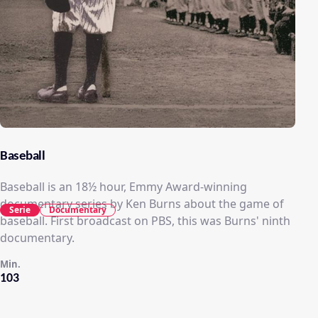
Baseball
Baseball is an 18½ hour, Emmy Award-winning
documentary series by Ken Burns about the game of
Serie
Documentary
baseball. First broadcast on PBS, this was Burns' ninth
documentary.
Min.
103