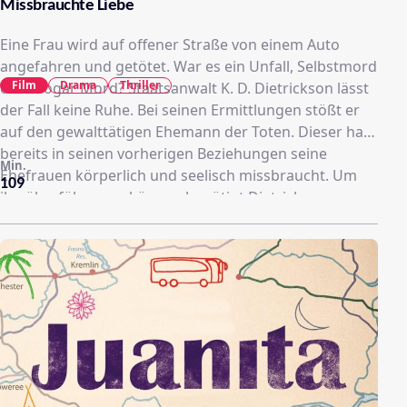
Missbrauchte Liebe
Eine Frau wird auf offener Straße von einem Auto
angefahren und getötet. War es ein Unfall, Selbstmord
Film
Drama
Thriller
oder sogar Mord? Staatsanwalt K. D. Dietrickson lässt
der Fall keine Ruhe. Bei seinen Ermittlungen stößt er
auf den gewalttätigen Ehemann der Toten. Dieser hat
bereits in seinen vorherigen Beziehungen seine
Min.
Ehefrauen körperlich und seelisch missbraucht. Um
109
ihn überführen zu können benötigt Dietrickson
dringend eine Zeugin und bittet die Ex-Frauen um
Mithilfe. Schließlich erklärt sich Hedda bereit, gegen
ihren ehemaligen Peiniger auszusagen. Ein schwerer
Schritt, denn noch immer leidet sie unter den
Spätfolgen der Misshandlungen...