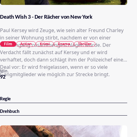
Death Wish 3 - Der Rächer von New York
Paul Kersey wird Zeuge, wie sein alter Freund Charley
in seiner Wohnung stirbt, nachdem er von einer
Film
Action
Krimi
Drama
Thriller
Straßengang zusammengeschlagen wurde. Der
Verdacht fällt zunächst auf Kersey und er wird
verhaftet, doch dann schlägt ihm der Polizeichef einen
Deal vor: Er wird freigelassen, wenn er so viele
Min.
Gangmitglieder wie möglcih zur Strecke bringt.
92
Regie
Drehbuch