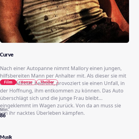
Curve
Nach einer Autopanne nimmt Mallory einen jungen,
hilfsbereiten Mann per Anhalter mit. Als dieser sie mit
Film
Horror
Thriller
einem Messer bedroht, provoziert sie einen Unfall, in
der Hoffnung, ihm entkommen zu können. Das Auto
überschlägt sich und die junge Frau bleibt
eingeklemmt im Wagen zurück. Von da an muss sie
Min.
um ihr nacktes Überleben kämpfen.
86
Musik