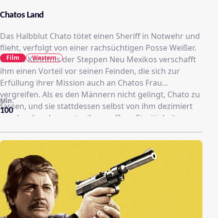
Chatos Land
Das Halbblut Chato tötet einen Sheriff in Notwehr und
flieht, verfolgt von einer rachsüchtigen Posse Weißer.
Film
Western
Chatos Kenntnis der Steppen Neu Mexikos verschafft
ihm einen Vorteil vor seinen Feinden, die sich zur
Erfüllung ihrer Mission auch an Chatos Frau
vergreifen. Als es den Männern nicht gelingt, Chato zu
Min.
fassen, und sie stattdessen selbst von ihm dezimiert
100
werden, brechen unter ihnen offene Streitigkeiten
aus...