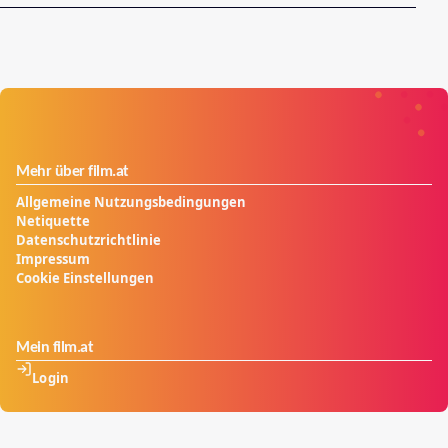
Mehr über film.at
Allgemeine Nutzungsbedingungen
Netiquette
Datenschutzrichtlinie
Impressum
Cookie Einstellungen
Mein film.at
Login