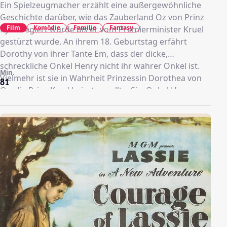
Ein Spielzeugmacher erzählt eine außergewöhnliche
Geschichte darüber, wie das Zauberland Oz von Prinz
Film
Komödie
Familie
Fantasy
Kynd regiert wurde bis er vom Premierminister Kruel
gestürzt wurde. An ihrem 18. Geburtstag erfährt
Dorothy von ihrer Tante Em, dass der dicke,
schreckliche Onkel Henry nicht ihr wahrer Onkel ist.
Min.
Vielmehr ist sie in Wahrheit Prinzessin Dorothea von
81
Oz, die Prinz Kynd heiraten sollte. Sie, Onkel Henry
und zwei Farmer werden von einem Tornado in das
Land Oz gefegt …