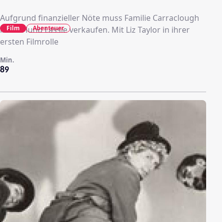
Aufgrund finanzieller Nöte muss Familie Carraclough
Film
Abenteuer
ihren Hund Lassie verkaufen. Mit Liz Taylor in ihrer
ersten Filmrolle
Min.
89