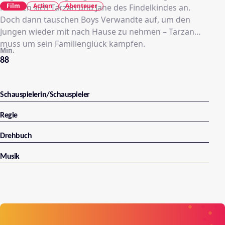
Film
Action
Abenteuer
nehmen sich Tarzan und Jane des Findelkindes an.
Doch dann tauschen Boys Verwandte auf, um den
Jungen wieder mit nach Hause zu nehmen – Tarzan
muss um sein Familienglück kämpfen.
Min.
88
Schauspielerin/Schauspieler
Regie
Drehbuch
Musik