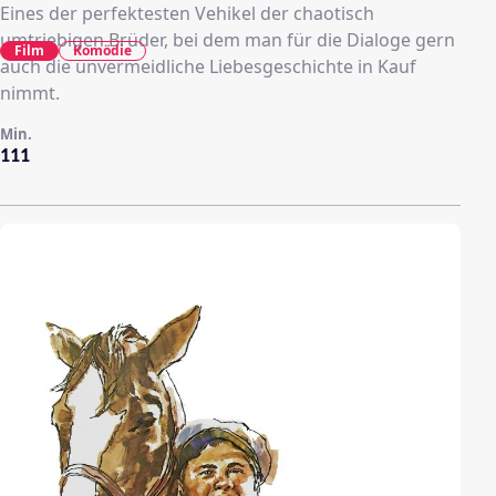
Eines der perfektesten Vehikel der chaotisch
umtriebigen Brüder, bei dem man für die Dialoge gern
Film
Komödie
auch die unvermeidliche Liebesgeschichte in Kauf
nimmt.
Min.
111