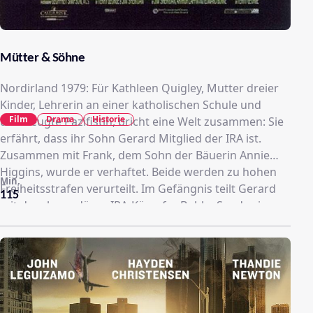
Mütter & Söhne
Nordirland 1979: Für Kathleen Quigley, Mutter dreier
Kinder, Lehrerin an einer katholischen Schule und
Film
Drama
Historie
überzeugte Pazifistin, bricht eine Welt zusammen: Sie
erfährt, dass ihr Sohn Gerard Mitglied der IRA ist.
Zusammen mit Frank, dem Sohn der Bäuerin Annie
Higgins, wurde er verhaftet. Beide werden zu hohen
Min.
Freiheitsstrafen verurteilt. Im Gefängnis teilt Gerard
115
mit dem legendären IRA-Kämpfer Bobby Sands eine
Zelle. Die Gefangenen beginnen, sich gegen die
schikanösen Haftbedingungen zu wehren. Kathleen
will Gerard besuchen. Annie, die Anhängerin der IRA
ist, bittet sie, mitkommen zu dürfen. Bei diesem
Besuch steckt Gerard seiner Mutter heimlich eine
Nachricht für Danny Boyle, eine wichtige