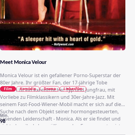
Meet Monica Velour
Monica Velour ist ein gefallener Porno-Superstar der
80er Jahre. Ihr größter Fan, der 17-jährige Tobe
Film
Komödie
Drama
Liebesfilm
Hulbert ist ein exzentrischer Typ und Jungfrau, mit
Vorliebe zu Filmklassikern und 30er-Jahre-Jazz. Mit
seinem Fast-Food-Wiener-Mobil macht er sich auf die
Suche nach dem Objekt seiner hormongesteuerten,
Min.
rasenden Leidenschaft - Monica. Als er sie findet und
98
sieht, dass ihr Leben völlig aus den Fugen geraten ist,
hilft er ihr, es wieder in den Griff zu bekommen, ob sie