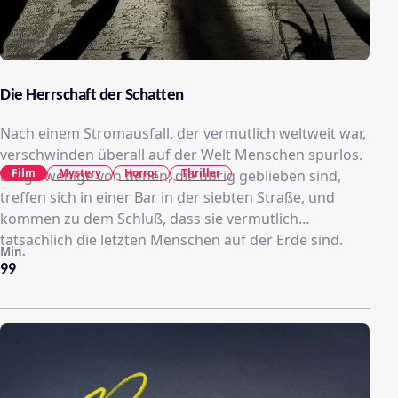
Die Herrschaft der Schatten
Nach einem Stromausfall, der vermutlich weltweit war,
verschwinden überall auf der Welt Menschen spurlos.
Film
Mystery
Horror
Thriller
Einige wenige von denen, die übrig geblieben sind,
treffen sich in einer Bar in der siebten Straße, und
kommen zu dem Schluß, dass sie vermutlich
tatsächlich die letzten Menschen auf der Erde sind.
Min.
99