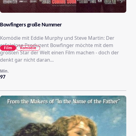
Bowfingers große Nummer
Komödie mit Eddie Murphy und Steve Martin: Der
erfolglose Produzent Bowfinger möchte mit dem
Film
Komödie
größten Star der Welt einen Film machen - doch der
denkt gar nicht daran...
Min.
97