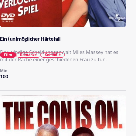
Ein (un)möglicher Härtefall
Der windige Scheidungsanwalt Miles Massey hat es
Film
Romanze
Komödie
mit der Rache einer geschiedenen Frau zu tun.
Min.
100