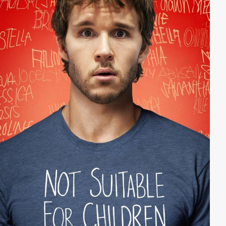
hat, mittlerweile aber eine mittellose Hausfrau ist, die
mit dem Verlauf ihres Lebens nicht zufrieden zu sein
scheint. Gemeinsam versuchen die beiden
erwachsenen Kinder nun ihre wahrscheinlich
schwerste Aufgabe zu meistern, nämlich ihrer
entfremdeten Mutter ein friedliches Ableben zu
ermöglichen und sich mit dieser auszusöhnen. Doch
schon bald erinnert Mrs. Hunter ihre Sprösslinge
wieder daran, warum sie vor all den Jahren vor ihr
geflohen sind…