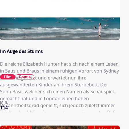
Im Auge des Sturms
Die reiche Elizabeth Hunter hat sich nach einem Leben
in Saus und Braus in einem ruhigen Vorort von Sydney
Film
Drama
zur Ruhe gesetzt und erwartet nun ihre
ausgewanderten Kinder an ihrem Sterbebett. Der
Sohn Basil, welcher sich einen Namen als Schauspieler
gemacht hat und in London einen hohen
Min.
Bekanntheitsgrad genießt, sich jedoch zuletzt immer
114
stärker durchkämpfen musste, um seinen guten Ruf
aufrecht zu erhalten. Die Tochter Dorothy, welche vor
langer Zeit in den französischen Adel eingeheiratet