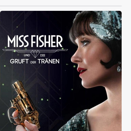
„Mad“ Molly und stellt sich der schwierigen
gesellschaftlichen Situation. Die Schönheit führt nichts
Gutes im Schilde und ist alles andere als unvorbereitet:
Im Gepäck hat sie ihre Nähmaschine, die der
talentierten Frau bei ihrem süßen Rachefeldzug helfen
soll. Schnell sind die Bewohner von ihren
Modekreationen begeistert und sie findet Gefallen an
dem attraktiven Teddy.