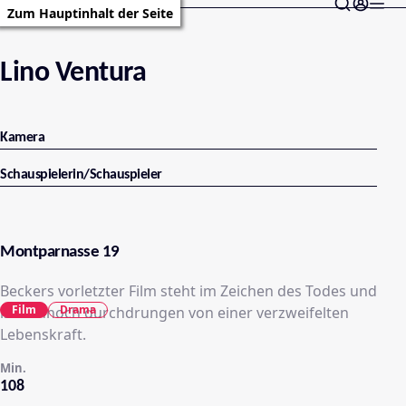
Zum Hauptinhalt der Seite
Lino Ventura
Kamera
Schauspielerin/Schauspieler
Montparnasse 19
Beckers vorletzter Film steht im Zeichen des Todes und
Film
Drama
ist dennoch durchdrungen von einer verzweifelten
Lebenskraft.
Min.
108