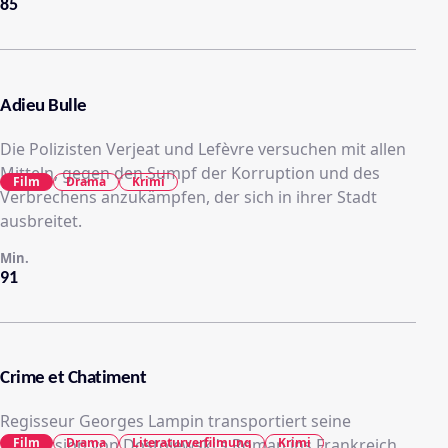
85
Adieu Bulle
Die Polizisten Verjeat und Lefèvre versuchen mit allen
Mitteln, gegen den Sumpf der Korruption und des
Film
Drama
Krimi
Verbrechens anzukämpfen, der sich in ihrer Stadt
ausbreitet.
Min.
91
Crime et Chatiment
Regisseur Georges Lampin transportiert seine
Film
Drama
Literaturverfilmung
Krimi
Filmversion von Dostojewski's Roman ins Frankreich