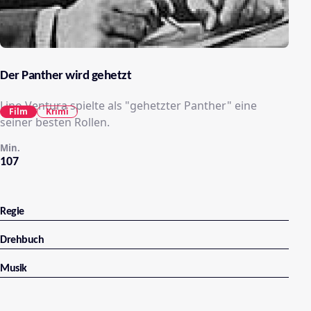
Der Panther wird gehetzt
Lino Ventura spielte als "gehetzter Panther" eine
Film
Krimi
seiner besten Rollen.
Min.
107
Regie
Drehbuch
Musik