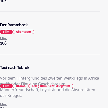
105
Der Rammbock
Film
Abenteuer
Min.
108
Taxi nach Tobruk
Vor dem Hintergrund des Zweiten Weltkriegs in Afrika
erzählt der Film eine Geschichte um
Film
Drama
Kriegsfilm / Antikriegsfilm
Männerfreundschaft, Loyalität und die Absurditäten
des Krieges.
Min.