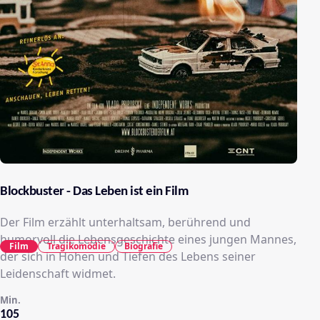
Blockbuster - Das Leben ist ein Film
Der Film erzählt unterhaltsam, berührend und
humorvoll die Lebensgeschichte eines jungen Mannes,
Film
Tragikomödie
Biografie
der sich in Höhen und Tiefen des Lebens seiner
Leidenschaft widmet.
Min.
105