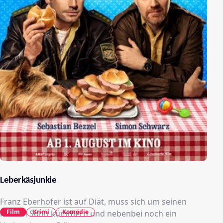
Leberkäsjunkie
Franz Eberhofer ist auf Diät, muss sich um seinen
Film
Krimi
Komödie
kleinen Sohn kümmern und nebenbei noch ein