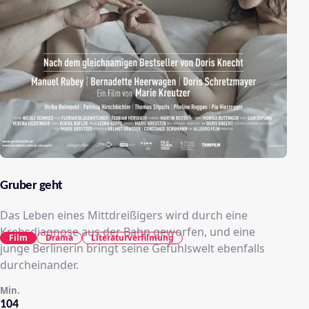
Gruber geht
Das Leben eines Mittdreißigers wird durch eine
Krebsdiagnose aus der Bahn geworfen, und eine
Film
Drama
Literaturverfilmung
junge Berlinerin bringt seine Gefühlswelt ebenfalls
durcheinander.
Min.
104