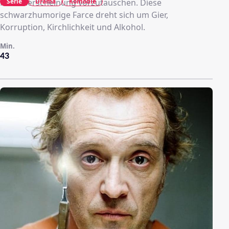
Serie
Drama
Komödie
Marienerscheinung vorzutäuschen. Diese
schwarzhumorige Farce dreht sich um Gier,
Korruption, Kirchlichkeit und Alkohol.
Min.
43