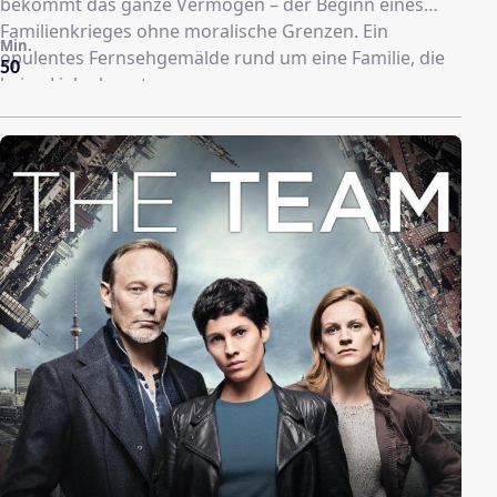
bekommt das ganze Vermögen – der Beginn eines
Familienkrieges ohne moralische Grenzen. Ein
Min.
opulentes Fernsehgemälde rund um eine Familie, die
50
keine Liebe kennt.