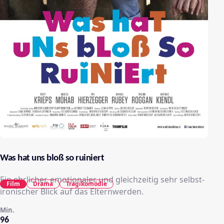
Was hat uns bloß so ruiniert
Ein ehrlicher, emotionaler und gleichzeitig sehr selbst-
Film
Drama
Tragikomödie
ironischer Blick auf das Elternwerden.
Min.
96