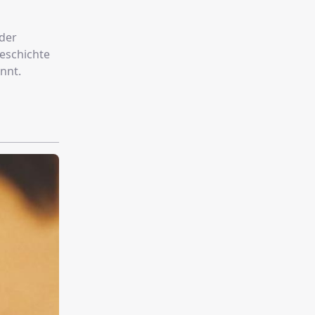
 der
Geschichte
nnt.