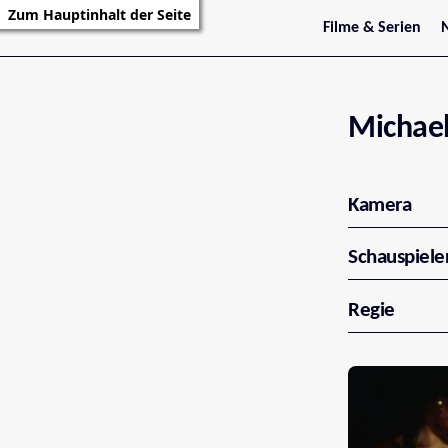
Zum Hauptinhalt der Seite
Filme & Serien
Trailer
S
Kritiken
S
Filmarchiv
Serienarchiv
Michael
Kamera
Schauspiele
Regie