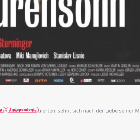
a
Independent
hn einer Prostituierten, sehnt sich nach der Liebe seiner M