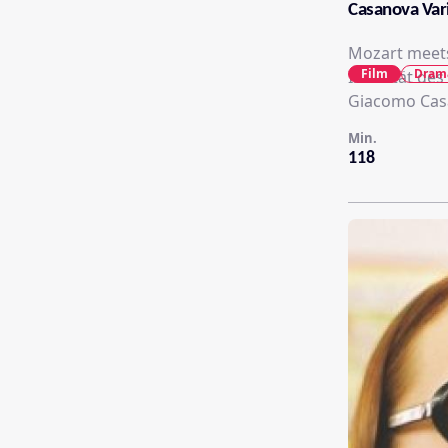
Casanova Var
Mozart meets
Film
Dram
Intimität de
Giacomo Casa
Min.
118