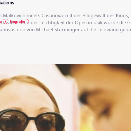
iations
 Malkovich meets Casanova: mit der Bildgewalt des Kinos,
a
Biografie
s Theaters und der Leichtigkeit der Opernmusik wurde die 
novas nun von Michael Sturminger auf die Leinwand geba