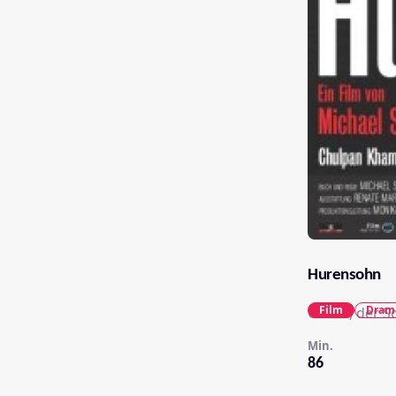
Hurensohn
Film
Dram
Ozren, der So
Min.
86