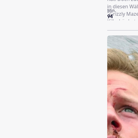
in diesen Wäl
Min.
"Grizzly Maze
94
Killerbär ha
Gejagten …