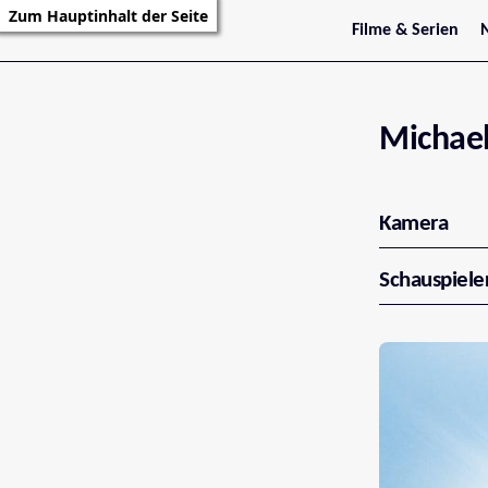
Zum Hauptinhalt der Seite
Filme & Serien
Trailer
S
Kritiken
S
Filmarchiv
Serienarchiv
Michae
Kamera
Schauspiele