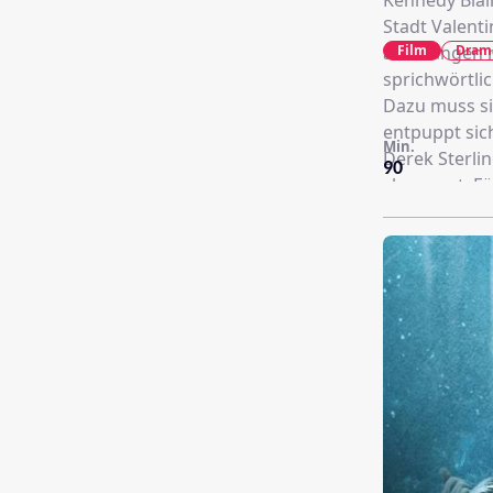
Kennedy Blain
Stadt Valenti
Film
Dram
anzufangen m
sprichwörtlic
Dazu muss si
entpuppt sic
Min.
Derek Sterlin
90
charmant. Fü
irgendjemand
drängen. Bei
ihrer Famili
aufgeworfe