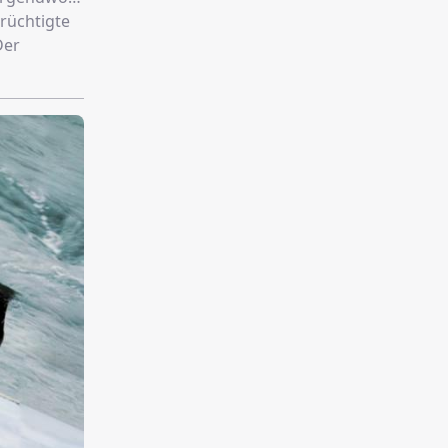
erüchtigte
Der
 zu