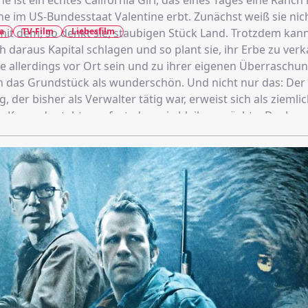
e ist ein echtes California Girl, das eines Tages eine Ranch
ne im US-Bundesstaat Valentine erbt. Zunächst weiß sie nic
a
TV-Film
Liebesfilm
it dem, so denkt sie, staubigen Stück Land. Trotzdem kan
h daraus Kapital schlagen und so plant sie, ihr Erbe zu verk
e allerdings vor Ort sein und zu ihrer eigenen Überraschu
h das Grundstück als wunderschön. Und nicht nur das: De
g, der bisher als Verwalter tätig war, erweist sich als ziemli
r Kennedy steht nun fest, dass sie bleiben möchte. Doch
 schmiedet ganz andere Pläne und möchte sie aus Valenti
 ihren Nachforschungen stößt Kennedy auf dunkle Geheimn
engeschichte, wobei auch Fragen zu Dereks Vergangenheit
n werden…