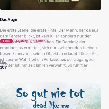
Das Auge
Die erste Szene, die erste Finte. Der Mann, der da aus
dem Fenster blickt, ist kein Killer, sondern nur der
Film
Mystery
Thriller
Beobachter, "Das Auge" eben. Ein Detektiv, der
emotionslos ermittelt, sich nur zwischendurch einen
bösen Scherz mit seinen Objekten erlaubt. Dieser Profi
ist aber in Wahrheit ein Verlassener, der Zugang zur
Min.
Tochter ist ihm seit Jahren verwehrt. So führt er
109
Zwiesprache mit einem imaginären kleinen Mädchen,
das bei der Arbeit neben ihm im Auto hockt und
Kinderfragen stellt. Bald sucht sich das Auge aber eine
reale Figur zum Behüten, und zwar die Serienmörderin
Joanna, die Männer heiratet, umbringt, ihr Geld
einstreicht, um dann mit neuer Perücke und neuem
Namen weiterzureisen. Als unsichtbarer Schutzengel