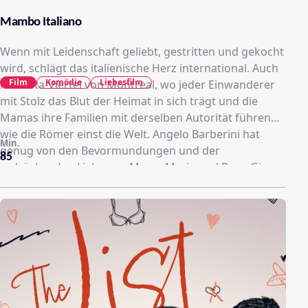
Mambo Italiano
Wenn mit Leidenschaft geliebt, gestritten und gekocht
wird, schlägt das italienische Herz international. Auch
Film
Komödie
Liebesfilm
im Pasta-Viertel von Montreal, wo jeder Einwanderer
mit Stolz das Blut der Heimat in sich trägt und die
Mamas ihre Familien mit derselben Autorität führen
wie die Römer einst die Welt. Angelo Barberini hat
Min.
genug von den Bevormundungen und der
85
erdrückenden Liebe von Mama Maria und Papa Gino.
Er verlässt sein Elternhaus – obwohl er erst Ende
zwanzig und nicht einmal verheiratet ist. Und diesem
Vorbeben folgt die Katastrophe, als Angelo mit seinem
Jugendfreund Nino zusammenzieht und sich in der
Familie als sein Lover outet. Mamma mia!