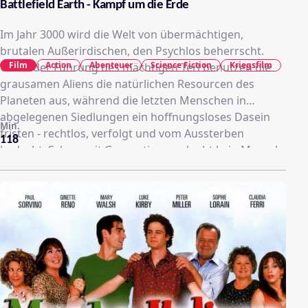
Battlefield Earth - Kampf um die Erde
Im Jahr 3000 wird die Welt von übermächtigen,
brutalen Außerirdischen, den Psychlos beherrscht.
Film
Action
Abenteuer
Science Fiction
Kriegsfilm
Unter der Führung des mächtigen Terl benutzen die
grausamen Aliens die natürlichen Resourcen des
Planeten aus, während die letzten Menschen in
abgelegenen Siedlungen ein hoffnungsloses Dasein
Min.
fristen - rechtlos, verfolgt und vom Aussterben
118
bedroht. Schon seit Generationen glaubt kein Mensch
mehr an die Befreiung - bis sich in einem versteckten
Bergdorf ein unerschrockener junger Kämpfer gegen
die Unterdrücker erhebt und damit einen
dramatischen Kampf um die Zukunft der Erde
entfesselt.