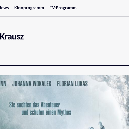
News
Kinoprogramm
TV-Programm
tars
Jetzt im Kino
treaming
Demnächst im Kino
Wien
Niederösterreich
Krausz
Oberösterreich
Steiermark
Burgenland
Kärnten
Salzburg
Tirol
Vorarlberg