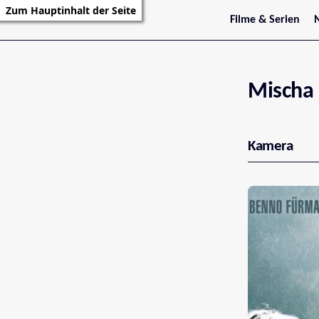
Zum Hauptinhalt der Seite
Filme & Serien
Trailer
S
Kritiken
S
Filmarchiv
Serienarchiv
Mischa 
Kamera