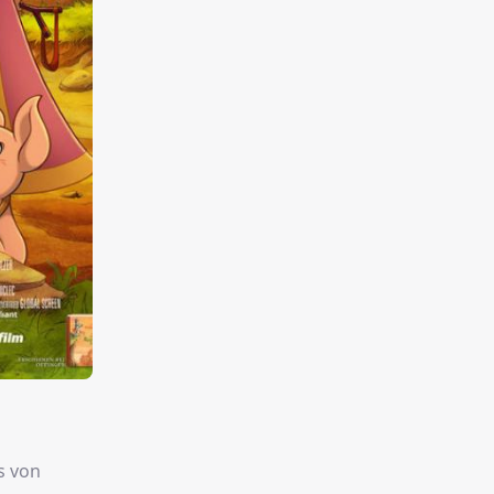
s von