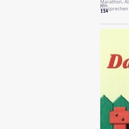
Marathon. Als
Min.
Versprechen 
114