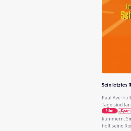
Sein letztes
Paul Averhof
Tage sind lan
Film
Dram
Altersheim - 
kümmern. Sin
holt seine Re