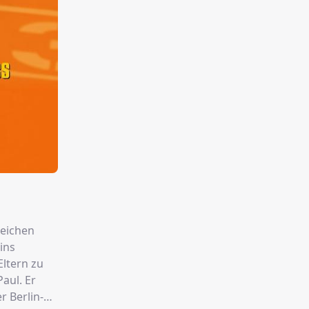
reichen
 ins
Eltern zu
aul. Er
r Berlin-