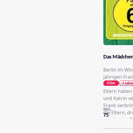
Das Mädchen
Berlin im Win
jährigen Fran
Film
Liebe
zum Arzt und
Eltern haben
und Katrin v
Frank verbrin
Min.
die Eltern, drei
75
werden ein Pa
Eines Abends 