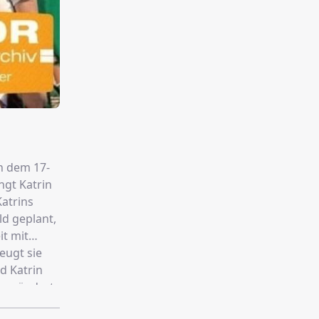
on dem 17-
ngt Katrin
atrins
d geplant,
it mit
eugt sie
 verändert.
der Eltern