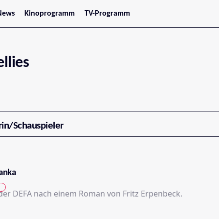
News
Kinoprogramm
TV-Programm
tars
Jetzt im Kino
treaming
Demnächst im Kino
Wien
Niederösterreich
llies
Oberösterreich
Steiermark
Burgenland
Kärnten
Salzburg
Tirol
Vorarlberg
rin/Schauspieler
anka
 der DEFA nach einem Roman von Fritz Erpenbeck.