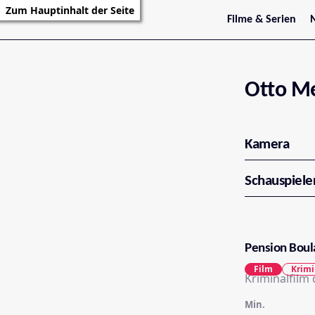
Zum Hauptinhalt der Seite
Filme & Serien
Trailer
S
Kritiken
S
Filmarchiv
Serienarchiv
Otto Me
Kamera
Schauspiele
Pension Boul
Film
Krimi
Kriminalfilm
Min.