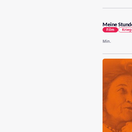
Meine Stunde
Film
Krieg
Min.